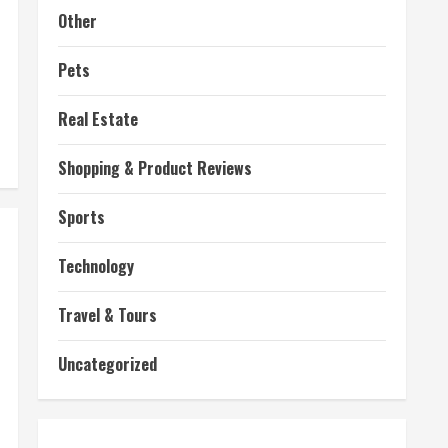
Other
Pets
Real Estate
Shopping & Product Reviews
Sports
Technology
Travel & Tours
Uncategorized