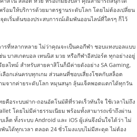
ีฬา คาสิโน สล็อต หวย หรือเกมยิงปลา คุณสามารถสนุกได้
 พร้อมให้บริการด้วยมาตรฐานระดับโลก โดยไม่ต้องเปลี่ยน
จุดเริ่มต้นของประสบการณ์เดิมพันออนไลน์ที่ใครๆ ก็ไว้
การที่หลากหลาย ไม่ว่าคุณจะเป็นคอกีฬา ชอบแทงบอลแบบ
 เช่น บาสเกตบอล เทนนิส มวย หรือกีฬาอีสปอร์ต ทุกอย่างอยู่
เรียลไทม์ สำหรับสายคาสิโนก็มีค่ายดังอย่าง SA Gaming,
ือกเล่นครบทุกเกม ส่วนคนที่ชอบเสี่ยงโชคกับสล็อต
เกมจากค่ายระดับโลก หมุนสนุก ลุ้นแจ็คพอตแตกได้ทุกวัน
ไทยคือระบบฝาก-ถอนอัตโนมัติที่รวดเร็วทันใจ ใช้เวลาไม่ถึง
llet โดยไม่มีค่าธรรมเนียม พร้อมทั้งสามารถเข้าถึงผ่าน
เล็ต ทั้งระบบ Android และ iOS ผู้เล่นจึงมั่นใจได้ว่า ไม่
มพันได้ทุกเวลา ตลอด 24 ชั่วโมงแบบไม่มีสะดุด ไม่ต้อง