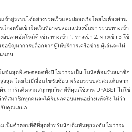
ล่นเข้าสู่ระบบได้อย่างรวดเร็วและปลอดภัยโดยไม่ต้องผ่าน
โกงหรือเข้าผิดเว็บที่อาจปลอมแปลงขึ้นมา ระบบทางเข้า
ปเดตอัตโนมัติ เช่น ทางเข้า 1, ทางเข้า 2, ทางเข้า 3 ใช้
เจอปัญหาการบล็อกจากผู้ให้บริการเครือข่าย ผู้เล่นจะไม่
แน่นอน
โมชันสุดพิเศษตลอดทั้งปี ไม่ว่าจะเป็น โบนัสต้อนรับสมาชิก
ยสูงสุด โดยไม่มีเงื่อนไขซับซ้อน พร้อมระบบสะสมแต้มจาก
ติม การันตีความสนุกทุกวินาทีที่คุณใช้งาน UFABET ไม่ใช่
่าที่สมาชิกทุกคนจะได้รับผลตอบแทนอย่างแท้จริง ไม่ว่า
องรับคุณเสมอ
ป็นคำตอบที่ดีที่สุดสำหรับนักเดิมพันทุกระดับ ไม่ว่าจะ