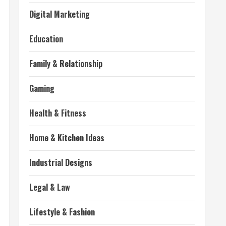
Digital Marketing
Education
Family & Relationship
Gaming
Health & Fitness
Home & Kitchen Ideas
Industrial Designs
Legal & Law
Lifestyle & Fashion