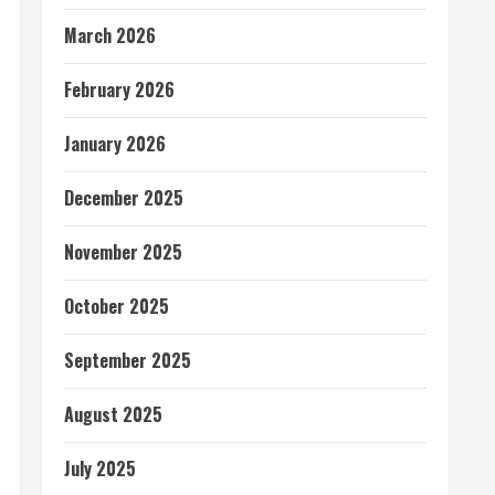
March 2026
February 2026
January 2026
December 2025
November 2025
October 2025
September 2025
August 2025
July 2025