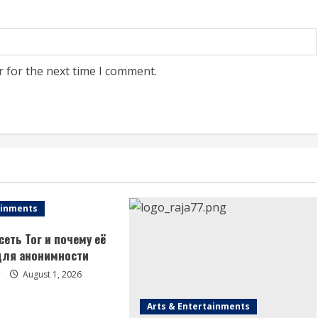
r for the next time I comment.
ainments
сеть Tor и почему её
для анонимности
y
August 1, 2026
Arts & Entertainments