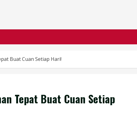
pat Buat Cuan Setiap Hari!
han Tepat Buat Cuan Setiap