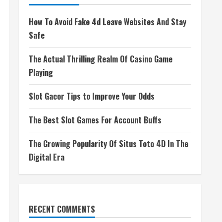
How To Avoid Fake 4d Leave Websites And Stay
Safe
The Actual Thrilling Realm Of Casino Game
Playing
Slot Gacor Tips to Improve Your Odds
The Best Slot Games For Account Buffs
The Growing Popularity Of Situs Toto 4D In The
Digital Era
RECENT COMMENTS