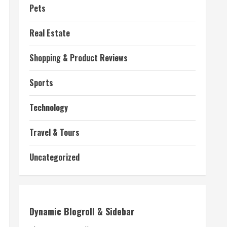
Pets
Real Estate
Shopping & Product Reviews
Sports
Technology
Travel & Tours
Uncategorized
Dynamic Blogroll & Sidebar