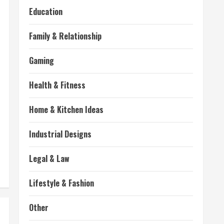
Education
Family & Relationship
Gaming
Health & Fitness
Home & Kitchen Ideas
Industrial Designs
Legal & Law
Lifestyle & Fashion
Other