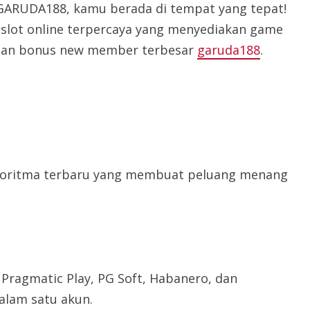
GARUDA188, kamu berada di tempat yang tepat!
 slot online terpercaya yang menyediakan game
, dan bonus new member terbesar
garuda188
.
goritma terbaru yang membuat peluang menang
 Pragmatic Play, PG Soft, Habanero, dan
lam satu akun.