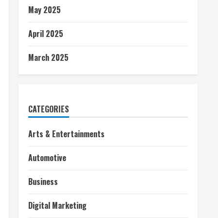
May 2025
April 2025
March 2025
CATEGORIES
Arts & Entertainments
Automotive
Business
Digital Marketing