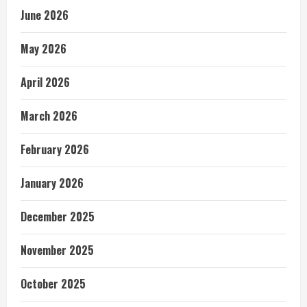
June 2026
May 2026
April 2026
March 2026
February 2026
January 2026
December 2025
November 2025
October 2025