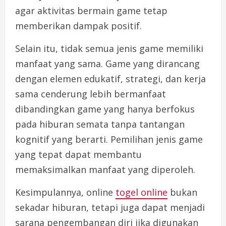
agar aktivitas bermain game tetap
memberikan dampak positif.
Selain itu, tidak semua jenis game memiliki
manfaat yang sama. Game yang dirancang
dengan elemen edukatif, strategi, dan kerja
sama cenderung lebih bermanfaat
dibandingkan game yang hanya berfokus
pada hiburan semata tanpa tantangan
kognitif yang berarti. Pemilihan jenis game
yang tepat dapat membantu
memaksimalkan manfaat yang diperoleh.
Kesimpulannya, online
togel online
bukan
sekadar hiburan, tetapi juga dapat menjadi
sarana pengembangan diri jika digunakan