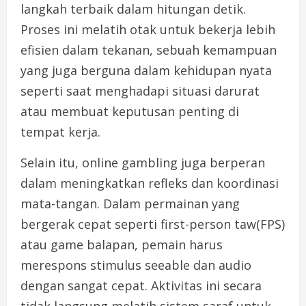
langkah terbaik dalam hitungan detik.
Proses ini melatih otak untuk bekerja lebih
efisien dalam tekanan, sebuah kemampuan
yang juga berguna dalam kehidupan nyata
seperti saat menghadapi situasi darurat
atau membuat keputusan penting di
tempat kerja.
Selain itu, online gambling juga berperan
dalam meningkatkan refleks dan koordinasi
mata-tangan. Dalam permainan yang
bergerak cepat seperti first-person taw(FPS)
atau game balapan, pemain harus
merespons stimulus seeable dan audio
dengan sangat cepat. Aktivitas ini secara