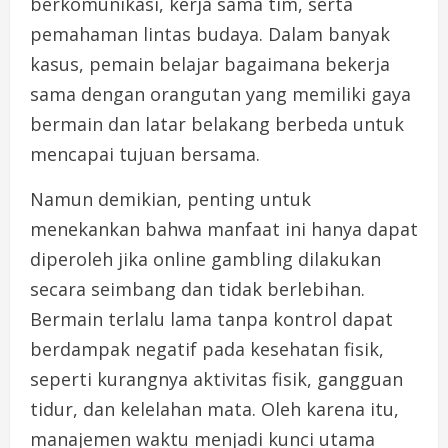
berkomunikasi, kerja sama tim, serta
pemahaman lintas budaya. Dalam banyak
kasus, pemain belajar bagaimana bekerja
sama dengan orangutan yang memiliki gaya
bermain dan latar belakang berbeda untuk
mencapai tujuan bersama.
Namun demikian, penting untuk
menekankan bahwa manfaat ini hanya dapat
diperoleh jika online gambling dilakukan
secara seimbang dan tidak berlebihan.
Bermain terlalu lama tanpa kontrol dapat
berdampak negatif pada kesehatan fisik,
seperti kurangnya aktivitas fisik, gangguan
tidur, dan kelelahan mata. Oleh karena itu,
manajemen waktu menjadi kunci utama