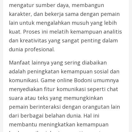
mengatur sumber daya, membangun
karakter, dan bekerja sama dengan pemain
lain untuk mengalahkan musuh yang lebih
kuat. Proses ini melatih kemampuan analitis
dan kreativitas yang sangat penting dalam
dunia profesional.
Manfaat lainnya yang sering diabaikan
adalah peningkatan kemampuan sosial dan
komunikasi. Game online Bodoni umumnya
menyediakan fitur komunikasi seperti chat
suara atau teks yang memungkinkan
pemain berinteraksi dengan orangutan lain
dari berbagai belahan dunia. Hal ini
membantu meningkatkan kemampuan