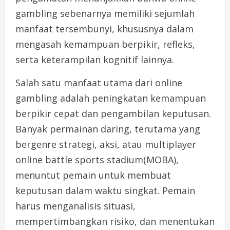
gambling sebenarnya memiliki sejumlah
manfaat tersembunyi, khususnya dalam
mengasah kemampuan berpikir, refleks,
serta keterampilan kognitif lainnya.
Salah satu manfaat utama dari online
gambling adalah peningkatan kemampuan
berpikir cepat dan pengambilan keputusan.
Banyak permainan daring, terutama yang
bergenre strategi, aksi, atau multiplayer
online battle sports stadium(MOBA),
menuntut pemain untuk membuat
keputusan dalam waktu singkat. Pemain
harus menganalisis situasi,
mempertimbangkan risiko, dan menentukan