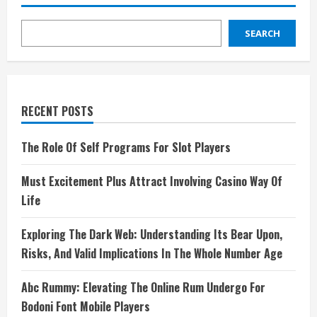
SEARCH
RECENT POSTS
The Role Of Self Programs For Slot Players
Must Excitement Plus Attract Involving Casino Way Of
Life
Exploring The Dark Web: Understanding Its Bear Upon,
Risks, And Valid Implications In The Whole Number Age
Abc Rummy: Elevating The Online Rum Undergo For
Bodoni Font Mobile Players