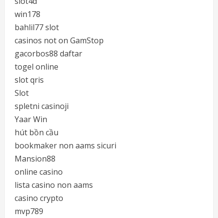
slot4d
win178
bahlil77 slot
casinos not on GamStop
gacorbos88 daftar
togel online
slot qris
Slot
spletni casinoji
Yaar Win
hút bồn cầu
bookmaker non aams sicuri
Mansion88
online casino
lista casino non aams
casino crypto
mvp789