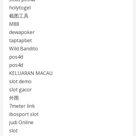
holytogel
截图工具
M88
dewapoker
taptapbet
Wild Bandito
pos4d
pos4d
KELUARAN MACAU
slot demo
slot gacor
外围
7meter link
ibosport slot
judi Online
slot