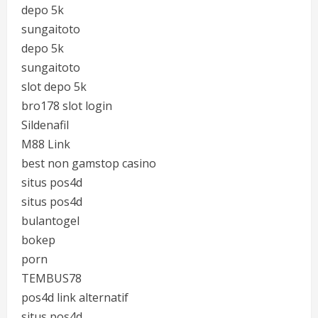
depo 5k
sungaitoto
depo 5k
sungaitoto
slot depo 5k
bro178 slot login
Sildenafil
M88 Link
best non gamstop casino
situs pos4d
situs pos4d
bulantogel
bokep
porn
TEMBUS78
pos4d link alternatif
situs pos4d