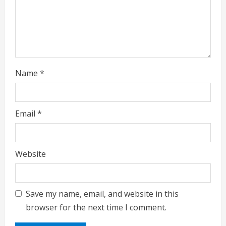
n
g
Name
*
Email
*
Website
Save my name, email, and website in this
browser for the next time I comment.