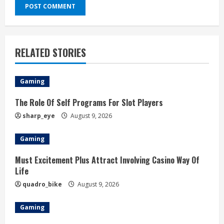
RELATED STORIES
Gaming
The Role Of Self Programs For Slot Players
sharp_eye
August 9, 2026
Gaming
Must Excitement Plus Attract Involving Casino Way Of
Life
quadro_bike
August 9, 2026
Gaming