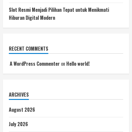
Slot Resmi Menjadi Pilihan Tepat untuk Menikmati
Hiburan Digital Modern
RECENT COMMENTS
A WordPress Commenter
on
Hello world!
ARCHIVES
August 2026
July 2026