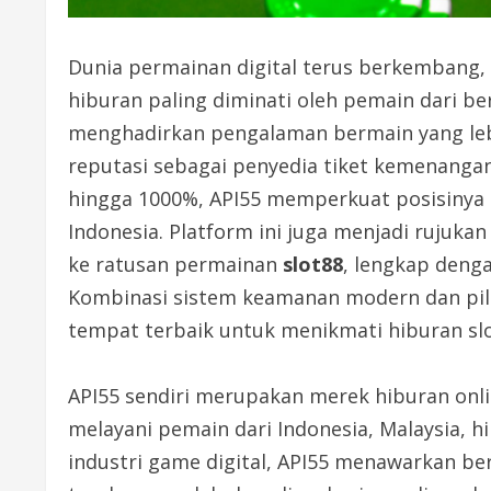
Dunia permainan digital terus berkembang,
hiburan paling diminati oleh pemain dari be
menghadirkan pengalaman bermain yang le
reputasi sebagai penyedia tiket kemenan
hingga 1000%, API55 memperkuat posisinya 
Indonesia. Platform ini juga menjadi rujuk
ke ratusan permainan
slot88
, lengkap denga
Kombinasi sistem keamanan modern dan pili
tempat terbaik untuk menikmati hiburan slo
API55 sendiri merupakan merek hiburan onli
melayani pemain dari Indonesia, Malaysia, 
industri game digital, API55 menawarkan be