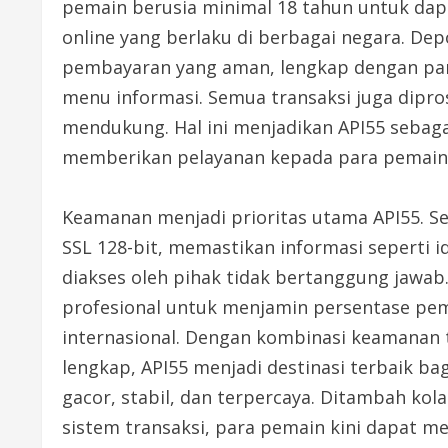
pemain berusia minimal 18 tahun untuk da
online yang berlaku di berbagai negara. De
pembayaran yang aman, lengkap dengan pand
menu informasi. Semua transaksi juga dipro
mendukung. Hal ini menjadikan API55 sebagai
memberikan pelayanan kepada para pemain d
Keamanan menjadi prioritas utama API55. Se
SSL 128-bit, memastikan informasi seperti i
diakses oleh pihak tidak bertanggung jawab.
profesional untuk menjamin persentase pem
internasional. Dengan kombinasi keamanan t
lengkap, API55 menjadi destinasi terbaik b
gacor, stabil, dan terpercaya. Ditambah ko
sistem transaksi, para pemain kini dapat m