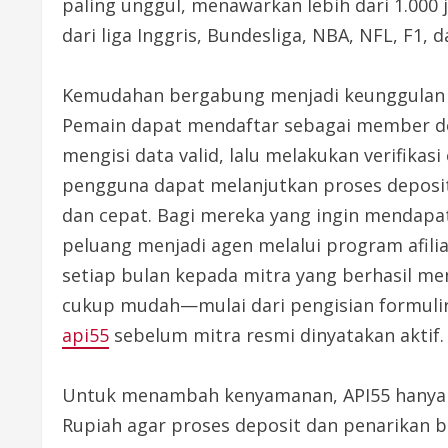
paling unggul, menawarkan lebih dari 1.000 
dari liga Inggris, Bundesliga, NBA, NFL, F1, d
Kemudahan bergabung menjadi keunggulan l
Pemain dapat mendaftar sebagai member de
mengisi data valid, lalu melakukan verifikas
pengguna dapat melanjutkan proses depos
dan cepat. Bagi mereka yang ingin mendap
peluang menjadi agen melalui program afili
setiap bulan kepada mitra yang berhasil me
cukup mudah—mulai dari pengisian formulir, 
api55
sebelum mitra resmi dinyatakan aktif.
Untuk menambah kenyamanan, API55 hanya
Rupiah agar proses deposit dan penarikan be