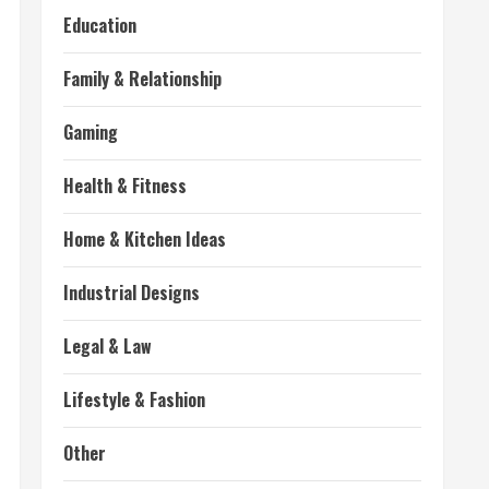
Education
Family & Relationship
Gaming
Health & Fitness
Home & Kitchen Ideas
Industrial Designs
Legal & Law
Lifestyle & Fashion
Other