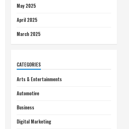
May 2025
April 2025
March 2025
CATEGORIES
Arts & Entertainments
Automotive
Business
Digital Marketing