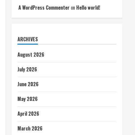
A WordPress Commenter
on
Hello world!
ARCHIVES
August 2026
July 2026
June 2026
May 2026
April 2026
March 2026