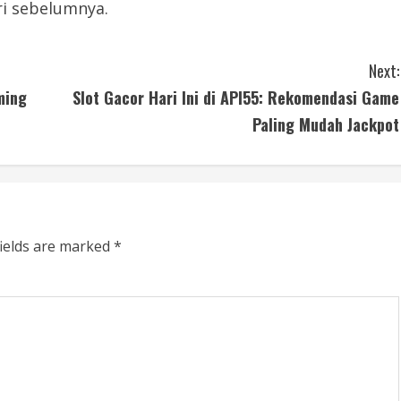
i sebelumnya.
Next:
ming
Slot Gacor Hari Ini di API55: Rekomendasi Game
Paling Mudah Jackpot
fields are marked
*