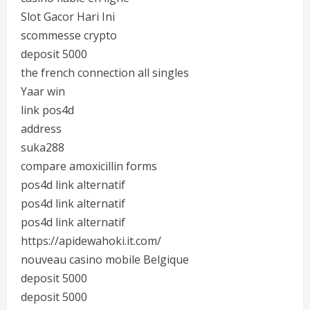
Slot Gacor Hari Ini
scommesse crypto
deposit 5000
the french connection all singles
Yaar win
link pos4d
address
suka288
compare amoxicillin forms
pos4d link alternatif
pos4d link alternatif
pos4d link alternatif
https://apidewahoki.it.com/
nouveau casino mobile Belgique
deposit 5000
deposit 5000