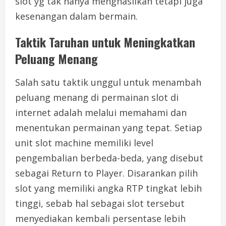
slot yg tak hanya menghasilkan tetapi juga
kesenangan dalam bermain.
Taktik Taruhan untuk Meningkatkan
Peluang Menang
Salah satu taktik unggul untuk menambah
peluang menang di permainan slot di
internet adalah melalui memahami dan
menentukan permainan yang tepat. Setiap
unit slot machine memiliki level
pengembalian berbeda-beda, yang disebut
sebagai Return to Player. Disarankan pilih
slot yang memiliki angka RTP tingkat lebih
tinggi, sebab hal sebagai slot tersebut
menyediakan kembali persentase lebih