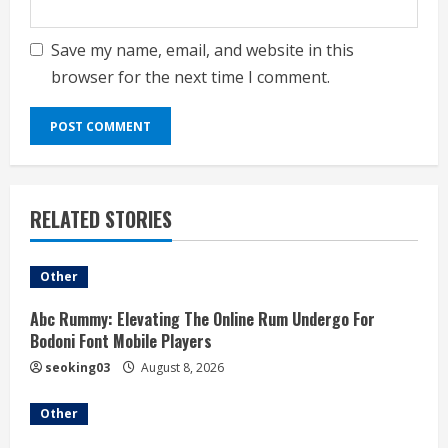
Save my name, email, and website in this
browser for the next time I comment.
RELATED STORIES
Other
Abc Rummy: Elevating The Online Rum Undergo For
Bodoni Font Mobile Players
seoking03
August 8, 2026
Other