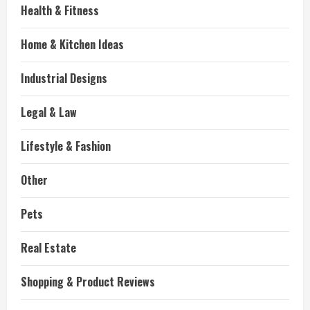
Health & Fitness
Home & Kitchen Ideas
Industrial Designs
Legal & Law
Lifestyle & Fashion
Other
Pets
Real Estate
Shopping & Product Reviews