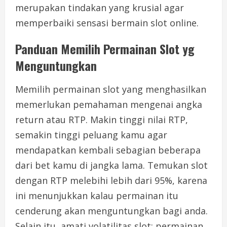
merupakan tindakan yang krusial agar
memperbaiki sensasi bermain slot online.
Panduan Memilih Permainan Slot yg
Menguntungkan
Memilih permainan slot yang menghasilkan
memerlukan pemahaman mengenai angka
return atau RTP. Makin tinggi nilai RTP,
semakin tinggi peluang kamu agar
mendapatkan kembali sebagian beberapa
dari bet kamu di jangka lama. Temukan slot
dengan RTP melebihi lebih dari 95%, karena
ini menunjukkan kalau permainan itu
cenderung akan menguntungkan bagi anda.
Selain itu, amati volatilitas slot; permainan