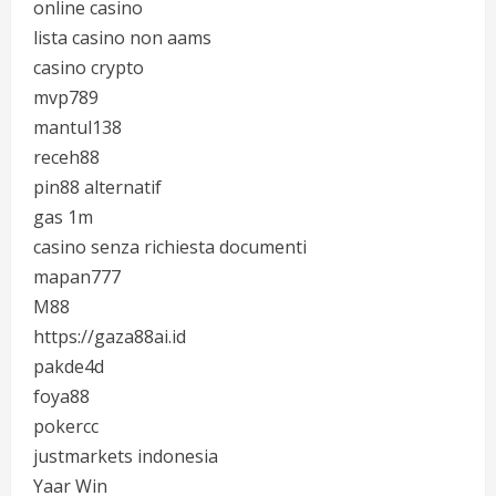
online casino
lista casino non aams
casino crypto
mvp789
mantul138
receh88
pin88 alternatif
gas 1m
casino senza richiesta documenti
mapan777
M88
https://gaza88ai.id
pakde4d
foya88
pokercc
justmarkets indonesia
Yaar Win