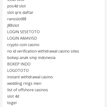
pos4d slot
slot qris daftar
ransslot88
j88slot
LOGIN SESETOTO
LOGIN AMAVI5D
crypto coin casino
no id verification withdrawal casino sites
bokep anak smp indonesia
BOKEP INDO
LOGOTOTO
instant withdrawal casino
wedding rings men
list of offshore casinos
slot 4d
togel