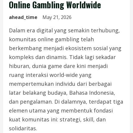
Online Gambling Worldwide
ahead_time
May 21, 2026
Dalam era digital yang semakin terhubung,
komunitas online gambling telah
berkembang menjadi ekosistem sosial yang
kompleks dan dinamis. Tidak lagi sekadar
hiburan, dunia game dare kini menjadi
ruang interaksi world-wide yang
mempertemukan individu dari berbagai
latar belakang budaya, Bahasa Indonesia,
dan pengalaman. Di dalamnya, terdapat tiga
elemen utama yang membentuk fondasi
kuat komunitas ini: strategi, skill, dan
solidaritas.