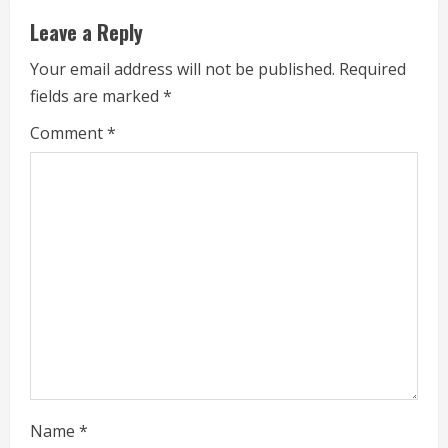
e
Leave a Reply
R
Your email address will not be published.
Required
fields are marked
*
e
Comment
*
a
d
i
n
g
Name
*