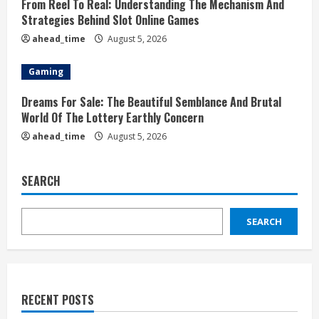
From Reel To Real: Understanding The Mechanism And
Strategies Behind Slot Online Games
ahead_time
August 5, 2026
Gaming
Dreams For Sale: The Beautiful Semblance And Brutal
World Of The Lottery Earthly Concern
ahead_time
August 5, 2026
SEARCH
SEARCH
RECENT POSTS