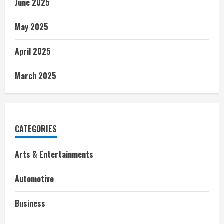
June 2025
May 2025
April 2025
March 2025
CATEGORIES
Arts & Entertainments
Automotive
Business