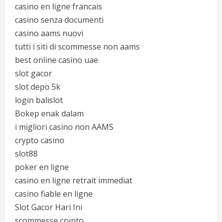
casino en ligne francais
casino senza documenti
casino aams nuovi
tutti i siti di scommesse non aams
best online casino uae
slot gacor
slot depo 5k
login balislot
Bokep enak dalam
i migliori casino non AAMS
crypto casino
slot88
poker en ligne
casino en ligne retrait immediat
casino fiable en ligne
Slot Gacor Hari Ini
scommesse crypto