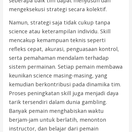
seberapa baik tim dapat menyusun dan
mengeksekusi strategi secara kolektif.
Namun, strategi saja tidak cukup tanpa
science atau keterampilan individu. Skill
mencakup kemampuan teknis seperti
refleks cepat, akurasi, penguasaan kontrol,
serta pemahaman mendalam terhadap
sistem permainan. Setiap pemain membawa
keunikan science masing-masing, yang
kemudian berkontribusi pada dinamika tim.
Proses peningkatan skill juga menjadi daya
tarik tersendiri dalam dunia gambling.
Banyak pemain menghabiskan waktu
berjam-jam untuk berlatih, menonton
instructor, dan belajar dari pemain