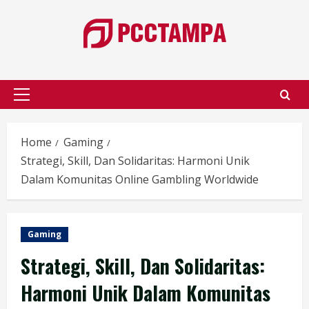
Skip
to
content
Primary
Menu
Home
Gaming
Strategi, Skill, Dan Solidaritas: Harmoni Unik
Dalam Komunitas Online Gambling Worldwide
Gaming
Strategi, Skill, Dan Solidaritas:
Harmoni Unik Dalam Komunitas