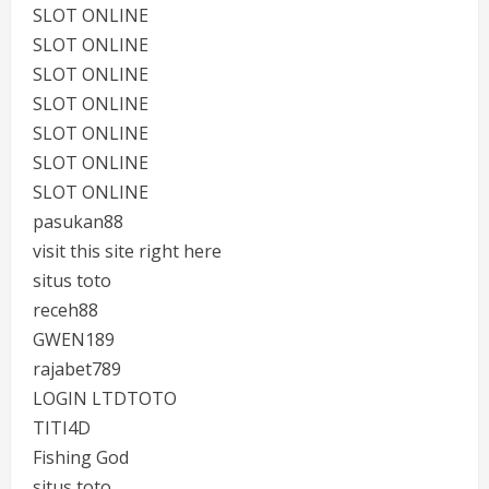
SLOT ONLINE
SLOT ONLINE
SLOT ONLINE
SLOT ONLINE
SLOT ONLINE
SLOT ONLINE
SLOT ONLINE
pasukan88
visit this site right here
situs toto
receh88
GWEN189
rajabet789
LOGIN LTDTOTO
TITI4D
Fishing God
situs toto