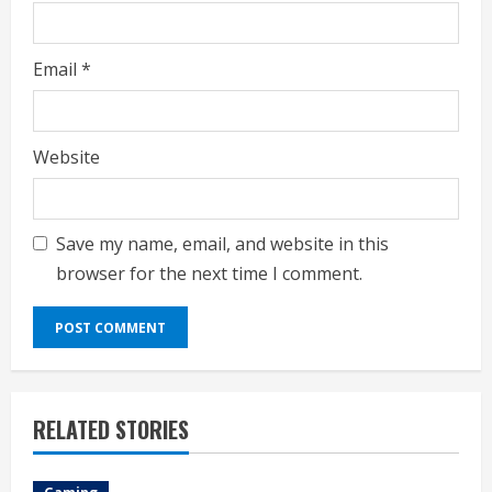
Email
*
Website
Save my name, email, and website in this
browser for the next time I comment.
RELATED STORIES