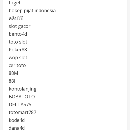
togel
bokep pijat indonesia
คลิปโป๊
slot gacor
bento4d
toto slot
Poker88
wop slot
ceritoto
88M
88I
kontolanjing
BOBATOTO
DELTA575
totomart787
kode4d
dana4d