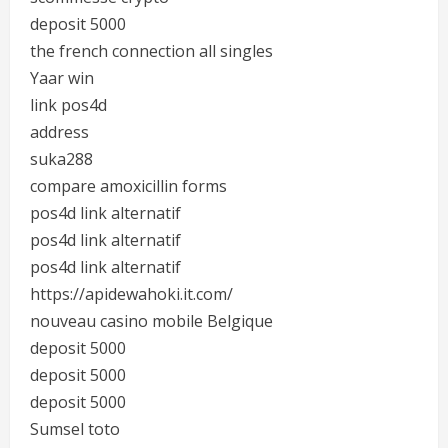
deposit 5000
the french connection all singles
Yaar win
link pos4d
address
suka288
compare amoxicillin forms
pos4d link alternatif
pos4d link alternatif
pos4d link alternatif
https://apidewahoki.it.com/
nouveau casino mobile Belgique
deposit 5000
deposit 5000
deposit 5000
Sumsel toto