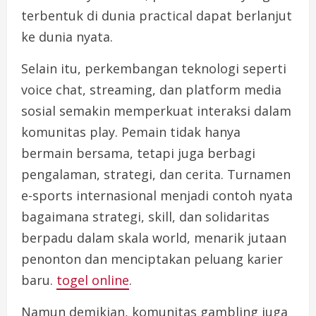
terbentuk di dunia practical dapat berlanjut
ke dunia nyata.
Selain itu, perkembangan teknologi seperti
voice chat, streaming, dan platform media
sosial semakin memperkuat interaksi dalam
komunitas play. Pemain tidak hanya
bermain bersama, tetapi juga berbagi
pengalaman, strategi, dan cerita. Turnamen
e-sports internasional menjadi contoh nyata
bagaimana strategi, skill, dan solidaritas
berpadu dalam skala world, menarik jutaan
penonton dan menciptakan peluang karier
baru.
togel online
.
Namun demikian, komunitas gambling juga