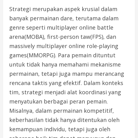
Strategi merupakan aspek krusial dalam
banyak permainan dare, terutama dalam
genre seperti multiplayer online battle
arena(MOBA), first-person taw(FPS), dan
massively multiplayer online role-playing
games(MMORPG). Para pemain dituntut
untuk tidak hanya memahami mekanisme
permainan, tetapi juga mampu merancang
rencana taktis yang efektif. Dalam konteks
tim, strategi menjadi alat koordinasi yang
menyatukan berbagai peran pemain.
Misalnya, dalam permainan kompetitif,
keberhasilan tidak hanya ditentukan oleh
kemampuan individu, tetapi juga oleh