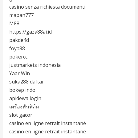
casino senza richiesta documenti
mapan777
M88
https://gaza88ai.id
pakde4d
foya88
pokercc
justmarkets indonesia
Yaar Win
suka288 daftar
bokep indo
apidewa login
เครื่องพันฟิล์ม
slot gacor
casino en ligne retrait instantané
casino en ligne retrait instantané