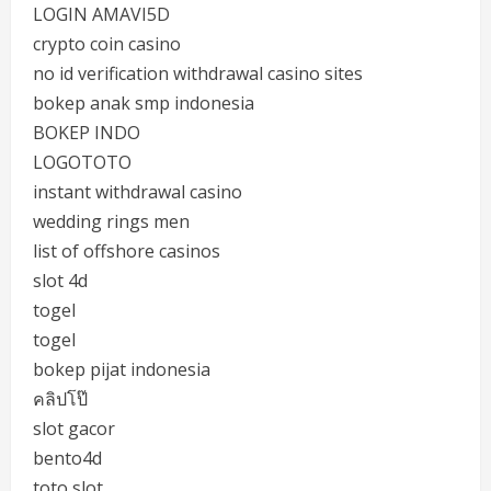
LOGIN AMAVI5D
crypto coin casino
no id verification withdrawal casino sites
bokep anak smp indonesia
BOKEP INDO
LOGOTOTO
instant withdrawal casino
wedding rings men
list of offshore casinos
slot 4d
togel
togel
bokep pijat indonesia
คลิปโป๊
slot gacor
bento4d
toto slot