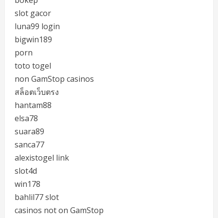
bokep
slot gacor
luna99 login
bigwin189
porn
toto togel
non GamStop casinos
สล็อตเว็บตรง
hantam88
elsa78
suara89
sanca77
alexistogel link
slot4d
win178
bahlil77 slot
casinos not on GamStop