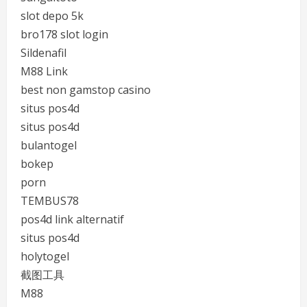
slot depo 5k
bro178 slot login
Sildenafil
M88 Link
best non gamstop casino
situs pos4d
situs pos4d
bulantogel
bokep
porn
TEMBUS78
pos4d link alternatif
situs pos4d
holytogel
截图工具
M88