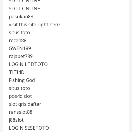
SLOT ONLINE
SLOT ONLINE
pasukan88
visit this site right here
situs toto
receh88
GWEN189
rajabet789
LOGIN LTDTOTO
TITI4D
Fishing God
situs toto
pos4d slot
slot qris daftar
ransslot88
j88slot
LOGIN SESETOTO