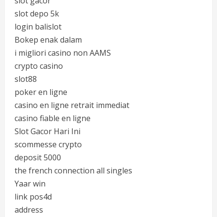
slot gacor
slot depo 5k
login balislot
Bokep enak dalam
i migliori casino non AAMS
crypto casino
slot88
poker en ligne
casino en ligne retrait immediat
casino fiable en ligne
Slot Gacor Hari Ini
scommesse crypto
deposit 5000
the french connection all singles
Yaar win
link pos4d
address