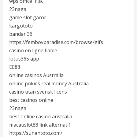
wps office 下载
23naga
game slot gacor
kargototo
bandar 36
https://femboyparadise.com/browse/gifs
casino en ligne fiable
lotus365 app
EE88
online casinos Australia
online pokies real money Australia
casino utan svensk licens
best casinos online
23naga
best online casino australia
macauslot88 link alternatif
https://sunantoto.com/