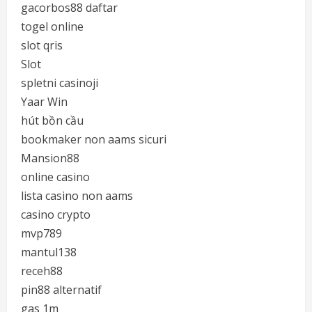
gacorbos88 daftar
togel online
slot qris
Slot
spletni casinoji
Yaar Win
hút bồn cầu
bookmaker non aams sicuri
Mansion88
online casino
lista casino non aams
casino crypto
mvp789
mantul138
receh88
pin88 alternatif
gas 1m