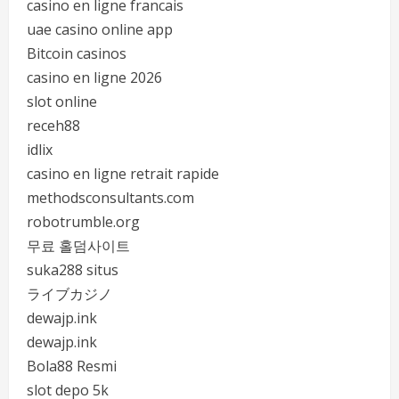
casino en ligne francais
uae casino online app
Bitcoin casinos
casino en ligne 2026
slot online
receh88
idlix
casino en ligne retrait rapide
methodsconsultants.com
robotrumble.org
무료 홀덤사이트
suka288 situs
ライブカジノ
dewajp.ink
dewajp.ink
Bola88 Resmi
slot depo 5k