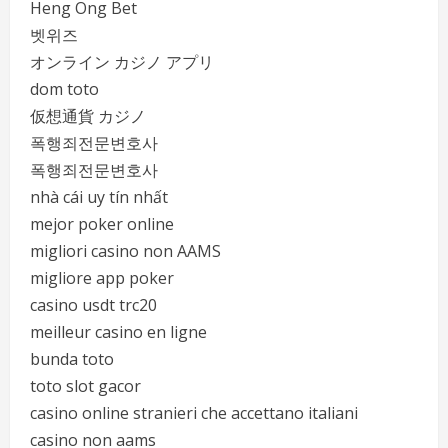
Heng Ong Bet
벳위즈
オンライン カジノ アプリ
dom toto
仮想通貨 カジノ
폭행죄전문변호사
폭행죄전문변호사
nhà cái uy tín nhất
mejor poker online
migliori casino non AAMS
migliore app poker
casino usdt trc20
meilleur casino en ligne
bunda toto
toto slot gacor
casino online stranieri che accettano italiani
casino non aams