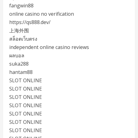
fangwin88
online casino no verification
https://qs888.dev/
上海外围
สล็อตเว็บตรง
independent online casino reviews
ผลบอล
suka288
hantam88
SLOT ONLINE
SLOT ONLINE
SLOT ONLINE
SLOT ONLINE
SLOT ONLINE
SLOT ONLINE
SLOT ONLINE