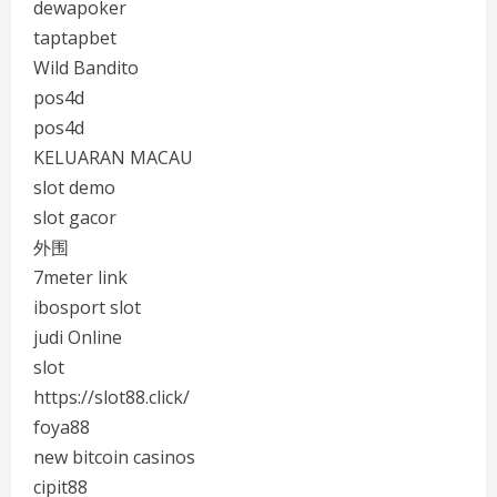
dewapoker
taptapbet
Wild Bandito
pos4d
pos4d
KELUARAN MACAU
slot demo
slot gacor
外围
7meter link
ibosport slot
judi Online
slot
https://slot88.click/
foya88
new bitcoin casinos
cipit88