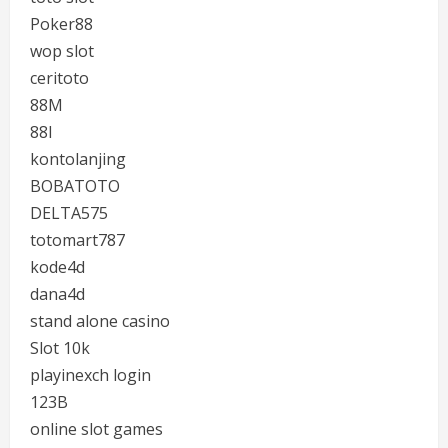
Poker88
wop slot
ceritoto
88M
88I
kontolanjing
BOBATOTO
DELTA575
totomart787
kode4d
dana4d
stand alone casino
Slot 10k
playinexch login
123B
online slot games