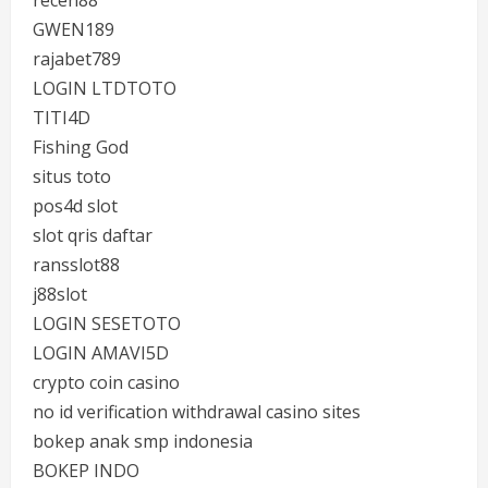
receh88
GWEN189
rajabet789
LOGIN LTDTOTO
TITI4D
Fishing God
situs toto
pos4d slot
slot qris daftar
ransslot88
j88slot
LOGIN SESETOTO
LOGIN AMAVI5D
crypto coin casino
no id verification withdrawal casino sites
bokep anak smp indonesia
BOKEP INDO