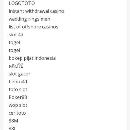
LOGOTOTO
instant withdrawal casino
wedding rings men
list of offshore casinos
slot 4d
togel
togel
bokep pijat indonesia
คลิปโป๊
slot gacor
bento4d
toto slot
Poker88
wop slot
ceritoto
88M
88I