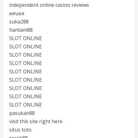
independent online casino reviews
ผลบอล
suka288
hantam88
SLOT ONLINE
SLOT ONLINE
SLOT ONLINE
SLOT ONLINE
SLOT ONLINE
SLOT ONLINE
SLOT ONLINE
SLOT ONLINE
SLOT ONLINE
pasukan88
visit this site right here
situs toto