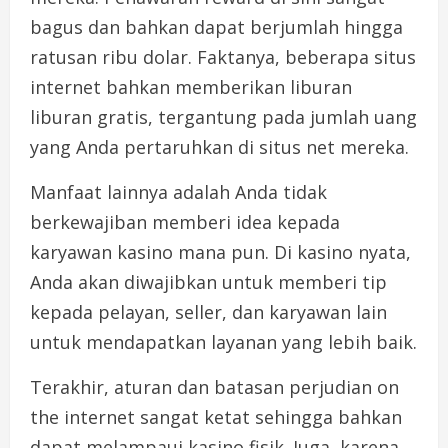
bagus dan bahkan dapat berjumlah hingga
ratusan ribu dolar. Faktanya, beberapa situs
internet bahkan memberikan liburan
liburan gratis, tergantung pada jumlah uang
yang Anda pertaruhkan di situs net mereka.
Manfaat lainnya adalah Anda tidak
berkewajiban memberi idea kepada
karyawan kasino mana pun. Di kasino nyata,
Anda akan diwajibkan untuk memberi tip
kepada pelayan, seller, dan karyawan lain
untuk mendapatkan layanan yang lebih baik.
Terakhir, aturan dan batasan perjudian on
the internet sangat ketat sehingga bahkan
dapat melampaui kasino fisik. Juga, karena