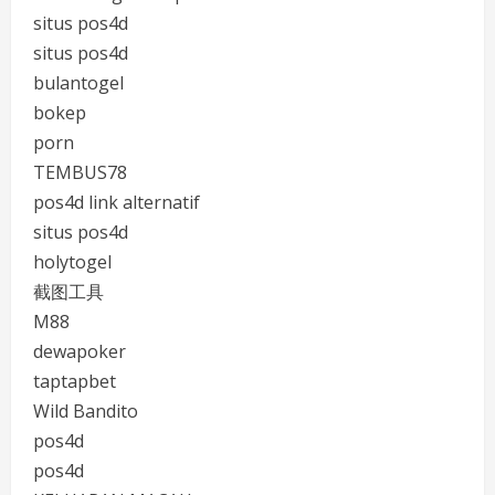
situs pos4d
situs pos4d
bulantogel
bokep
porn
TEMBUS78
pos4d link alternatif
situs pos4d
holytogel
截图工具
M88
dewapoker
taptapbet
Wild Bandito
pos4d
pos4d