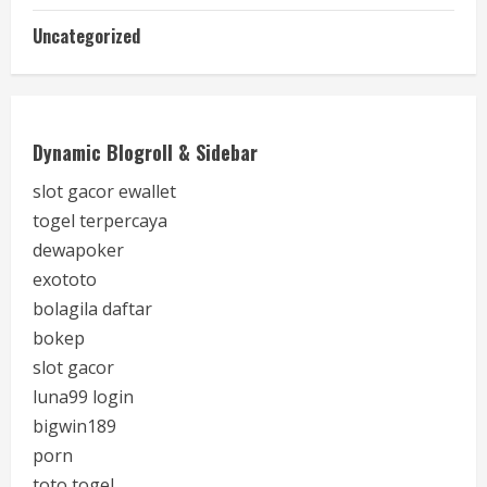
Uncategorized
Dynamic Blogroll & Sidebar
slot gacor ewallet
togel terpercaya
dewapoker
exototo
bolagila daftar
bokep
slot gacor
luna99 login
bigwin189
porn
toto togel