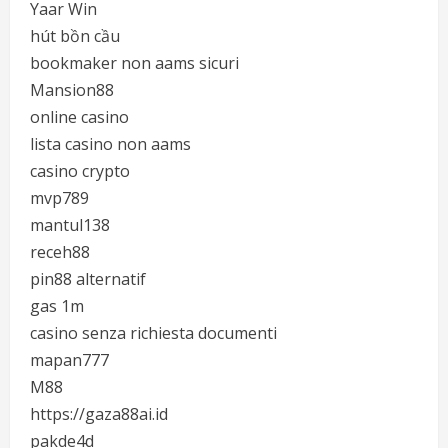
Yaar Win
hút bồn cầu
bookmaker non aams sicuri
Mansion88
online casino
lista casino non aams
casino crypto
mvp789
mantul138
receh88
pin88 alternatif
gas 1m
casino senza richiesta documenti
mapan777
M88
https://gaza88ai.id
pakde4d