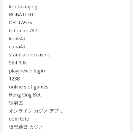
kontolanjing
BOBATOTO
DELTA575
totomart787
kode4d
dana4d
stand alone casino
Slot 10k
playinexch login
123B
online slot games
Heng Ong Bet
벳위즈
オンライン カジノ アプリ
dom toto
仮想通貨 カジノ