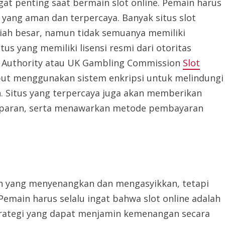
at penting saat bermain slot online. Pemain harus
yang aman dan terpercaya. Banyak situs slot
iah besar, namun tidak semuanya memiliki
tus yang memiliki lisensi resmi dari otoritas
ng Authority atau UK Gambling Commission
Slot
sebut menggunakan sistem enkripsi untuk melindungi
. Situs yang terpercaya juga akan memberikan
nsparan, serta menawarkan metode pembayaran
an yang menyenangkan dan mengasyikkan, tetapi
Pemain harus selalu ingat bahwa slot online adalah
trategi yang dapat menjamin kemenangan secara