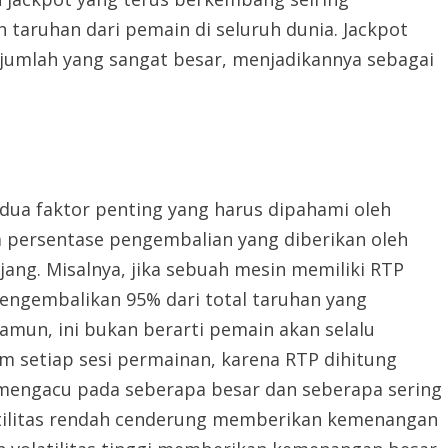
taruhan dari pemain di seluruh dunia. Jackpot
i jumlah yang sangat besar, menjadikannya sebagai
h dua faktor penting yang harus dipahami oleh
a persentase pengembalian yang diberikan oleh
ang. Misalnya, jika sebuah mesin memiliki RTP
engembalikan 95% dari total taruhan yang
un, ini bukan berarti pemain akan selalu
 setiap sesi permainan, karena RTP dihitung
as mengacu pada seberapa besar dan seberapa sering
atilitas rendah cenderung memberikan kemenangan