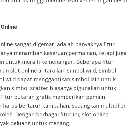
n volatilitas tinggi memberikan kemenangan besar
 Online
nline sangat digemari adalah banyaknya fitur
ak hanya menambah keseruan permainan, tetapi juga
in untuk meraih kemenangan. Beberapa fitur
 slot online antara lain simbol wild, simbol
mbol wild dapat menggantikan simbol lain untuk
an simbol scatter biasanya digunakan untuk
 Fitur putaran gratis memberikan pemain
harus bertaruh tambahan, sedangkan multiplier
h. Dengan berbagai fitur ini, slot online
yak peluang untuk menang.