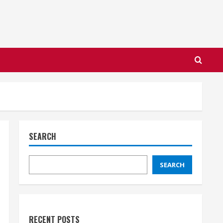
SEARCH
SEARCH
RECENT POSTS