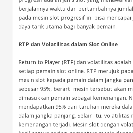
berjalannya waktu dan bertambahnya jumlah 
pada mesin slot progresif ini bisa mencapa
daya tarik utama bagi banyak pemain.
RTP dan Volatilitas dalam Slot Online
Return to Player (RTP) dan volatilitas adala
setiap pemain slot online. RTP merujuk pad
mesin slot kepada pemain dalam jangka panj
sebesar 95%, berarti mesin tersebut akan m
dimasukkan pemain sebagai kemenangan. Nam
mendapatkan 95% dari taruhan mereka dalam
dalam jangka panjang. Selain itu, volatilit
kemenangan terjadi. Mesin slot dengan vol