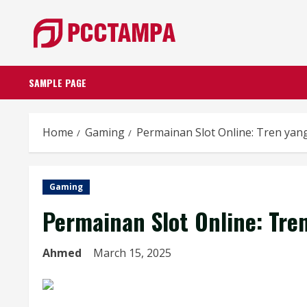
Skip
to
content
SAMPLE PAGE
Home
Gaming
Permainan Slot Online: Tren yan
Gaming
Permainan Slot Online: Tre
Ahmed
March 15, 2025