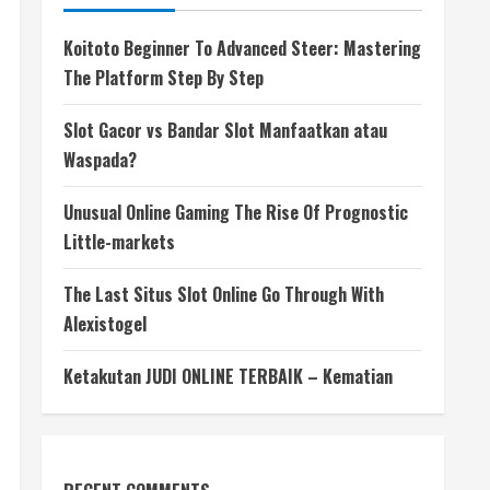
Koitoto Beginner To Advanced Steer: Mastering
The Platform Step By Step
Slot Gacor vs Bandar Slot Manfaatkan atau
Waspada?
Unusual Online Gaming The Rise Of Prognostic
Little-markets
The Last Situs Slot Online Go Through With
Alexistogel
Ketakutan JUDI ONLINE TERBAIK – Kematian