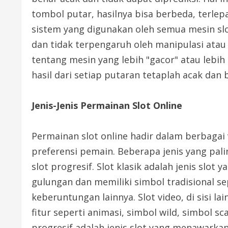
tombol putar, hasilnya bisa berbeda, terlep
sistem yang digunakan oleh semua mesin slo
dan tidak terpengaruh oleh manipulasi atau 
tentang mesin yang lebih "gacor" atau leb
hasil dari setiap putaran tetaplah acak da
Jenis-Jenis Permainan Slot Online
Permainan slot online hadir dalam berbagai v
preferensi pemain. Beberapa jenis yang paling
slot progresif. Slot klasik adalah jenis slot 
gulungan dan memiliki simbol tradisional s
keberuntungan lainnya. Slot video, di sisi 
fitur seperti animasi, simbol wild, simbol sc
progresif adalah jenis slot yang menawarka