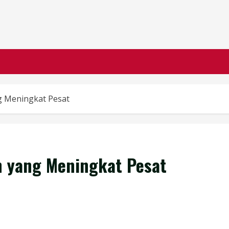
g Meningkat Pesat
n yang Meningkat Pesat