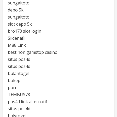
sungaitoto
depo 5k
sungaitoto
slot depo 5k
bro178 slot login
Sildenafil
M88 Link
best non gamstop casino
situs pos4d
situs pos4d
bulantogel
bokep
porn
TEMBUS78
pos4d link alternatif
situs pos4d
holytogel