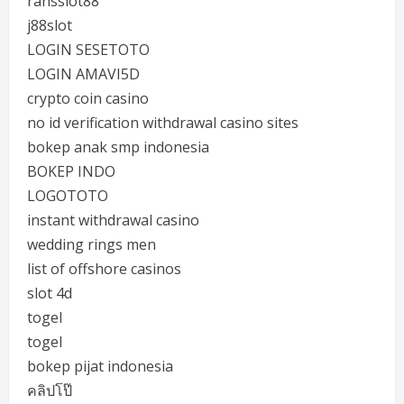
ransslot88
j88slot
LOGIN SESETOTO
LOGIN AMAVI5D
crypto coin casino
no id verification withdrawal casino sites
bokep anak smp indonesia
BOKEP INDO
LOGOTOTO
instant withdrawal casino
wedding rings men
list of offshore casinos
slot 4d
togel
togel
bokep pijat indonesia
คลิปโป๊