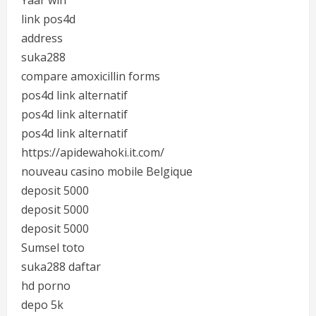
Yaar win
link pos4d
address
suka288
compare amoxicillin forms
pos4d link alternatif
pos4d link alternatif
pos4d link alternatif
https://apidewahoki.it.com/
nouveau casino mobile Belgique
deposit 5000
deposit 5000
deposit 5000
Sumsel toto
suka288 daftar
hd porno
depo 5k