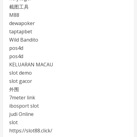
截图工具
M88
dewapoker
taptapbet
Wild Bandito
pos4d
pos4d
KELUARAN MACAU
slot demo
slot gacor
外围
7meter link
ibosport slot
judi Online
slot
https://slot88.click/