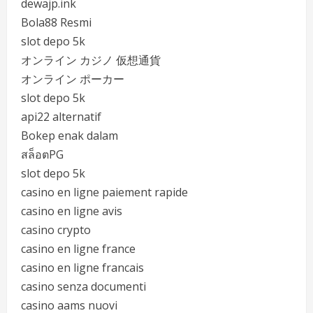
dewajp.ink
Bola88 Resmi
slot depo 5k
オンライン カジノ 仮想通貨
オンライン ポーカー
slot depo 5k
api22 alternatif
Bokep enak dalam
สล็อตPG
slot depo 5k
casino en ligne paiement rapide
casino en ligne avis
casino crypto
casino en ligne france
casino en ligne francais
casino senza documenti
casino aams nuovi