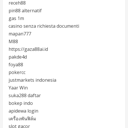
receh88
pin88 alternatif
gas 1m
casino senza richiesta documenti
mapan777
M88
https://gaza88ai.id
pakde4d
foya88
pokercc
justmarkets indonesia
Yaar Win
suka288 daftar
bokep indo
apidewa login
เครื่องพันฟิล์ม
slot gacor