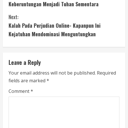
o
Keberuntungan Menjadi Tuhan Sementara
n
Next:
t
Kalah Pada Perjudian Online- Kapanpun Ini
i
Kejatuhan Mendominasi Menguntungkan
n
u
Leave a Reply
e
Your email address will not be published.
Required
fields are marked
*
R
Comment
*
e
a
d