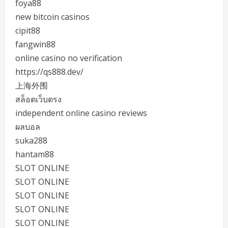
foya88
new bitcoin casinos
cipit88
fangwin88
online casino no verification
https://qs888.dev/
上海外围
สล็อตเว็บตรง
independent online casino reviews
ผลบอล
suka288
hantam88
SLOT ONLINE
SLOT ONLINE
SLOT ONLINE
SLOT ONLINE
SLOT ONLINE