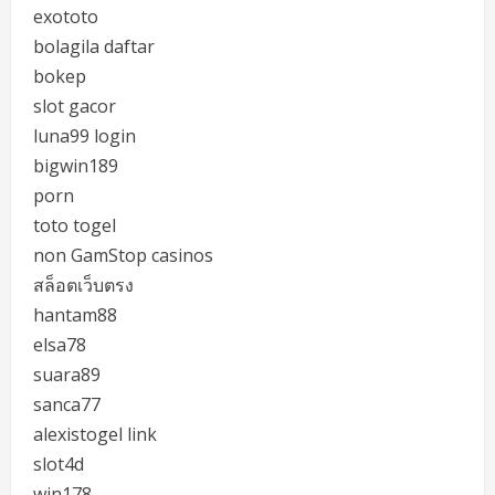
exototo
bolagila daftar
bokep
slot gacor
luna99 login
bigwin189
porn
toto togel
non GamStop casinos
สล็อตเว็บตรง
hantam88
elsa78
suara89
sanca77
alexistogel link
slot4d
win178