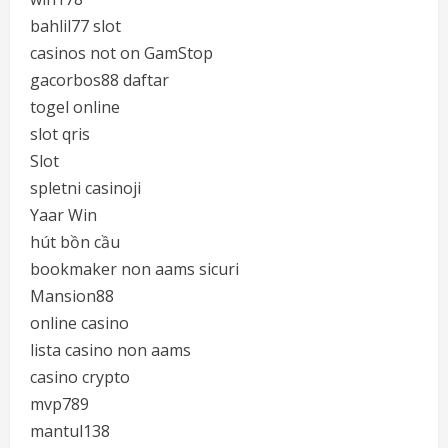
bahlil77 slot
casinos not on GamStop
gacorbos88 daftar
togel online
slot qris
Slot
spletni casinoji
Yaar Win
hút bồn cầu
bookmaker non aams sicuri
Mansion88
online casino
lista casino non aams
casino crypto
mvp789
mantul138