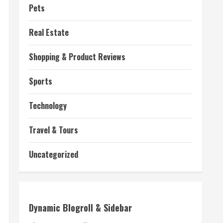
Pets
Real Estate
Shopping & Product Reviews
Sports
Technology
Travel & Tours
Uncategorized
Dynamic Blogroll & Sidebar