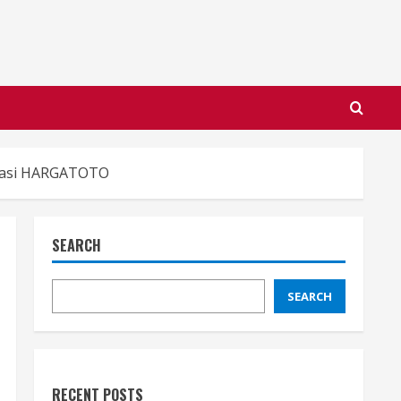
olasi HARGATOTO
SEARCH
SEARCH
RECENT POSTS