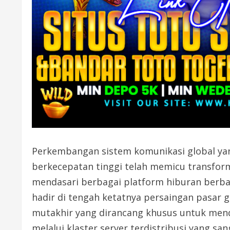
Perkembangan sistem komunikasi global ya
berkecepatan tinggi telah memicu transform
mendasari berbagai platform hiburan berbas
hadir di tengah ketatnya persaingan pasar 
mutakhir yang dirancang khusus untuk mendi
melalui klaster server terdistribusi yang s