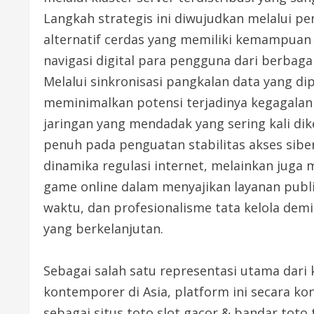
Langkah strategis ini diwujudkan melalui pe
alternatif cerdas yang memiliki kemampuan 
navigasi digital para pengguna dari berbaga
Melalui sinkronisasi pangkalan data yang di
meminimalkan potensi terjadinya kegagal
jaringan yang mendadak yang sering kali di
penuh pada penguatan stabilitas akses siber
dinamika regulasi internet, melainkan juga
game online dalam menyajikan layanan publ
waktu, dan profesionalisme tata kelola de
yang berkelanjutan.
Sebagai salah satu representasi utama dari
kontemporer di Asia, platform ini secara ko
sebagai situs toto slot gacor & bandar tot