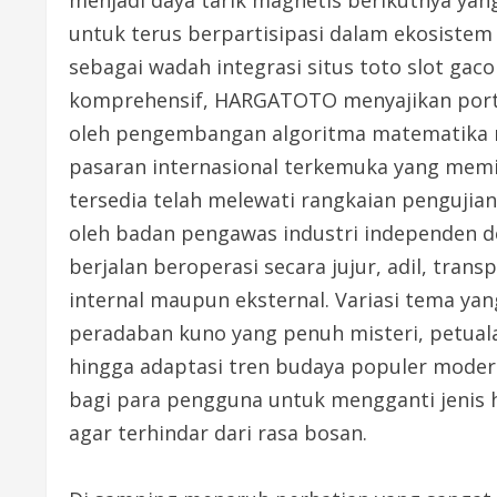
menjadi daya tarik magnetis berikutnya ya
untuk terus berpartisipasi dalam ekosistem d
sebagai wadah integrasi situs toto slot gac
komprehensif, HARGATOTO menyajikan porto
oleh pengembangan algoritma matematika m
pasaran internasional terkemuka yang memili
tersedia telah melewati rangkaian pengujian
oleh badan pengawas industri independen 
berjalan beroperasi secara jujur, adil, tran
internal maupun eksternal. Variasi tema ya
peradaban kuno yang penuh misteri, petual
hingga adaptasi tren budaya populer moder
bagi para pengguna untuk mengganti jenis 
agar terhindar dari rasa bosan.