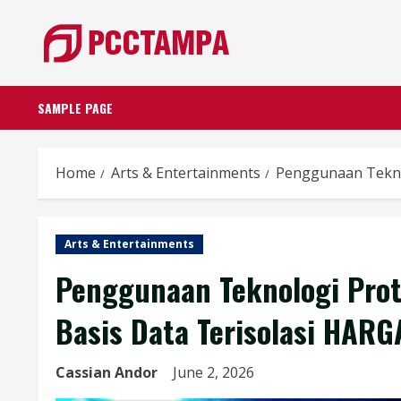
Skip
to
content
SAMPLE PAGE
Home
Arts & Entertainments
Penggunaan Teknol
Arts & Entertainments
Penggunaan Teknologi Prote
Basis Data Terisolasi HAR
Cassian Andor
June 2, 2026