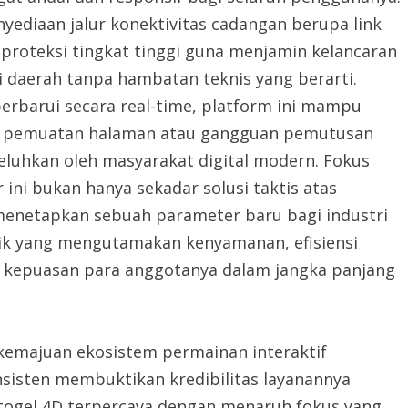
nyediaan jalur konektivitas cadangan berupa link
proteksi tingkat tinggi guna menjamin kelancaran
i daerah tanpa hambatan teknis yang berarti.
perbarui secara real-time, platform ini mampu
an pemuatan halaman atau gangguan pemutusan
keluhkan oleh masyarakat digital modern. Fokus
 ini bukan hanya sekadar solusi taktis atas
 menetapkan sebuah parameter baru bagi industri
ik yang mengutamakan kenyamanan, efisiensi
mi kepuasan para anggotanya dalam jangka panjang
 kemajuan ekosistem permainan interaktif
nsisten membuktikan kredibilitas layanannya
o togel 4D terpercaya dengan menaruh fokus yang