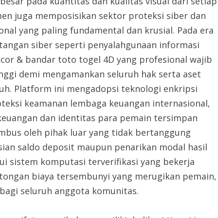
sar pada kuantitas dan kualitas visual dari setiap
men juga memposisikan sektor proteksi siber dan
onal yang paling fundamental dan krusial. Pada era
ntangan siber seperti penyalahgunaan informasi
gacor & bandar toto togel 4D yang profesional wajib
nggi demi mengamankan seluruh hak serta aset
uh. Platform ini mengadopsi teknologi enkripsi
roteksi keamanan lembaga keuangan internasional,
keuangan dan identitas para pemain tersimpan
mbus oleh pihak luar yang tidak bertanggung
sian saldo deposit maupun penarikan modal hasil
i sistem komputasi terverifikasi yang bekerja
potongan biaya tersembunyi yang merugikan pemain,
agi seluruh anggota komunitas.