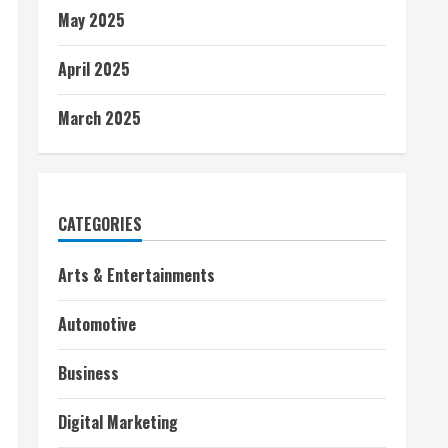
May 2025
April 2025
March 2025
CATEGORIES
Arts & Entertainments
Automotive
Business
Digital Marketing