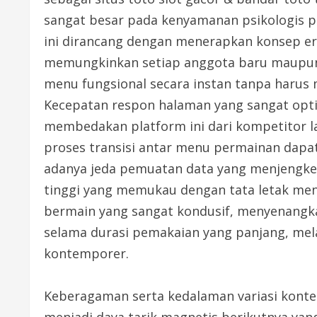
sangat besar pada kenyamanan psikologis p
ini dirancang dengan menerapkan konsep e
memungkinkan setiap anggota baru maupun
menu fungsional secara instan tanpa harus 
Kecepatan respon halaman yang sangat opt
membedakan platform ini dari kompetitor l
proses transisi antar menu permainan dapat
adanya jeda pemuatan data yang menjengkelka
tinggi yang memukau dengan tata letak men
bermain yang sangat kondusif, menyenangk
selama durasi pemakaian yang panjang, mel
kontemporer.
Keberagaman serta kedalaman variasi konten