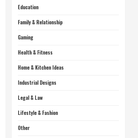
Education
Family & Relationship
Gaming
Health & Fitness
Home & Kitchen Ideas
Industrial Designs
Legal & Law
Lifestyle & Fashion
Other