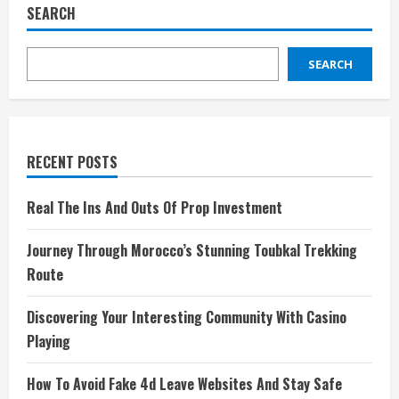
SEARCH
SEARCH
RECENT POSTS
Real The Ins And Outs Of Prop Investment
Journey Through Morocco’s Stunning Toubkal Trekking
Route
Discovering Your Interesting Community With Casino
Playing
How To Avoid Fake 4d Leave Websites And Stay Safe