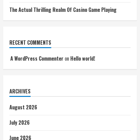
The Actual Thrilling Realm Of Casino Game Playing
RECENT COMMENTS
A WordPress Commenter
on
Hello world!
ARCHIVES
August 2026
July 2026
June 2026