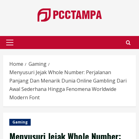
Skip
to
content
Primary
Menu
Home
Gaming
Menyusuri Jejak Whole Number: Perjalanan
Panjang Dan Menarik Dunia Online Gambling Dari
Awal Sederhana Hingga Fenomena Worldwide
Modern Font
Gaming
Menyusuri Jejak Whole Number: