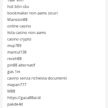
Yaar Win
hút bồn cầu
bookmaker non aams sicuri
Mansion88
online casino
lista casino non aams
casino crypto
mvp789
mantul138
receh88
pin88 alternatif
gas 1m
casino senza richiesta documenti
mapan777
M88
https://gaza88ai.id
pakde4d