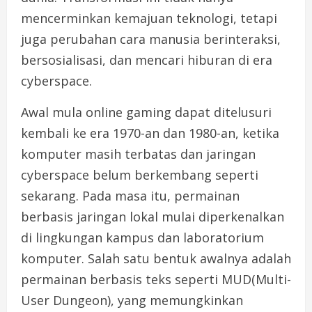
mencerminkan kemajuan teknologi, tetapi
juga perubahan cara manusia berinteraksi,
bersosialisasi, dan mencari hiburan di era
cyberspace.
Awal mula online gaming dapat ditelusuri
kembali ke era 1970-an dan 1980-an, ketika
komputer masih terbatas dan jaringan
cyberspace belum berkembang seperti
sekarang. Pada masa itu, permainan
berbasis jaringan lokal mulai diperkenalkan
di lingkungan kampus dan laboratorium
komputer. Salah satu bentuk awalnya adalah
permainan berbasis teks seperti MUD(Multi-
User Dungeon), yang memungkinkan