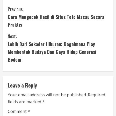
C
Previous:
Cara Mengecek Hasil di Situs Toto Macau Secara
o
Praktis
n
Next:
t
Lebih Dari Sekadar Hiburan: Bagaimana Play
i
Membentuk Budaya Dan Gaya Hidup Generasi
Bodoni
n
u
e
Leave a Reply
R
Your email address will not be published.
Required
fields are marked
*
e
Comment
*