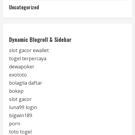
Uncategorized
Dynamic Blogroll & Sidebar
slot gacor ewallet
togel terpercaya
dewapoker
exototo
bolagila daftar
bokep
slot gacor
luna99 login
bigwin189
porn
toto togel