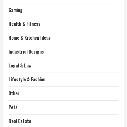
Gaming
Health & Fitness
Home & Kitchen Ideas
Industrial Designs
Legal & Law
Lifestyle & Fashion
Other
Pets
Real Estate