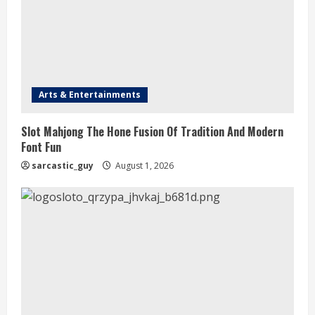
Arts & Entertainments
Slot Mahjong The Hone Fusion Of Tradition And Modern
Font Fun
sarcastic_guy
August 1, 2026