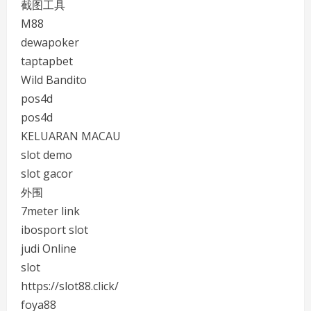
截图工具
M88
dewapoker
taptapbet
Wild Bandito
pos4d
pos4d
KELUARAN MACAU
slot demo
slot gacor
外围
7meter link
ibosport slot
judi Online
slot
https://slot88.click/
foya88