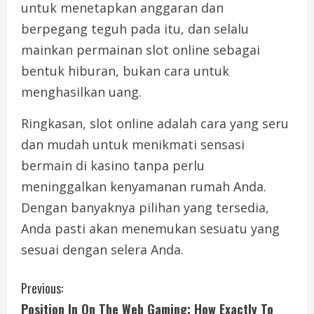
untuk menetapkan anggaran dan
berpegang teguh pada itu, dan selalu
mainkan permainan slot online sebagai
bentuk hiburan, bukan cara untuk
menghasilkan uang.
Ringkasan, slot online adalah cara yang seru
dan mudah untuk menikmati sensasi
bermain di kasino tanpa perlu
meninggalkan kenyamanan rumah Anda.
Dengan banyaknya pilihan yang tersedia,
Anda pasti akan menemukan sesuatu yang
sesuai dengan selera Anda.
C
Previous:
Position In On The Web Gaming: How Exactly To