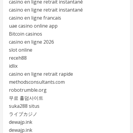
casino en ligne retrait instantané
casino en ligne retrait instantané
casino en ligne francais
uae casino online app
Bitcoin casinos
casino en ligne 2026
slot online
receh88
idlix
casino en ligne retrait rapide
methodsconsultants.com
robotrumble.org
무료 홀덤사이트
suka288 situs
ライブカジノ
dewajp.ink
dewajp.ink