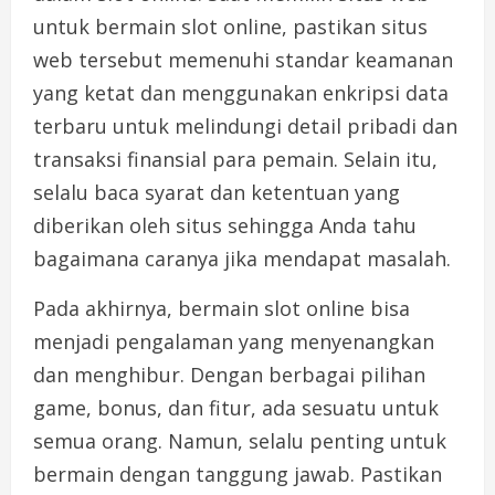
untuk bermain slot online, pastikan situs
web tersebut memenuhi standar keamanan
yang ketat dan menggunakan enkripsi data
terbaru untuk melindungi detail pribadi dan
transaksi finansial para pemain. Selain itu,
selalu baca syarat dan ketentuan yang
diberikan oleh situs sehingga Anda tahu
bagaimana caranya jika mendapat masalah.
Pada akhirnya, bermain slot online bisa
menjadi pengalaman yang menyenangkan
dan menghibur. Dengan berbagai pilihan
game, bonus, dan fitur, ada sesuatu untuk
semua orang. Namun, selalu penting untuk
bermain dengan tanggung jawab. Pastikan