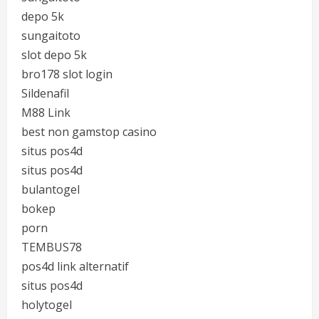
depo 5k
sungaitoto
slot depo 5k
bro178 slot login
Sildenafil
M88 Link
best non gamstop casino
situs pos4d
situs pos4d
bulantogel
bokep
porn
TEMBUS78
pos4d link alternatif
situs pos4d
holytogel