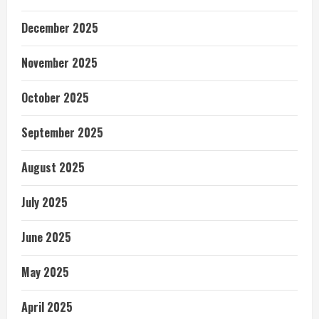
December 2025
November 2025
October 2025
September 2025
August 2025
July 2025
June 2025
May 2025
April 2025