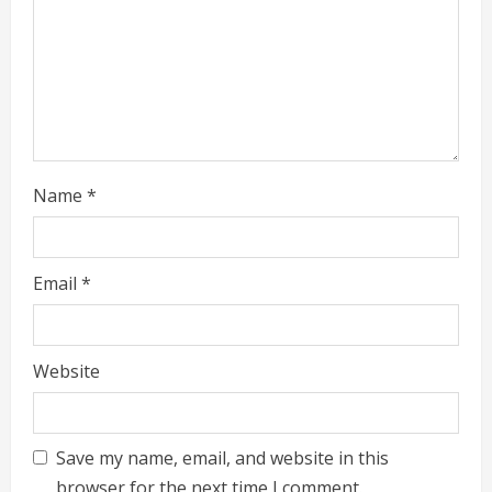
i
n
g
Name
*
Email
*
Website
Save my name, email, and website in this
browser for the next time I comment.