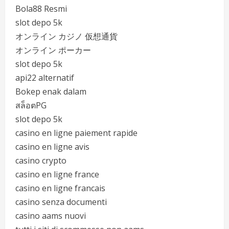
Bola88 Resmi
slot depo 5k
オンライン カジノ 仮想通貨
オンライン ポーカー
slot depo 5k
api22 alternatif
Bokep enak dalam
สล็อตPG
slot depo 5k
casino en ligne paiement rapide
casino en ligne avis
casino crypto
casino en ligne france
casino en ligne francais
casino senza documenti
casino aams nuovi