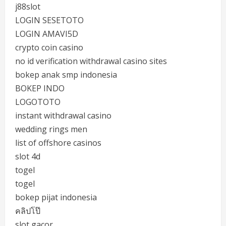
j88slot
LOGIN SESETOTO
LOGIN AMAVI5D
crypto coin casino
no id verification withdrawal casino sites
bokep anak smp indonesia
BOKEP INDO
LOGOTOTO
instant withdrawal casino
wedding rings men
list of offshore casinos
slot 4d
togel
togel
bokep pijat indonesia
คลิปโป๊
slot gacor