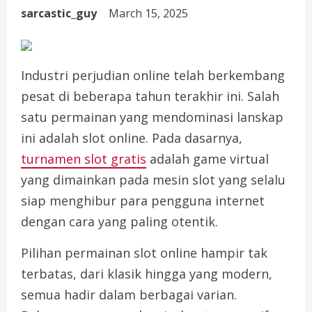
sarcastic_guy
March 15, 2025
Industri perjudian online telah berkembang
pesat di beberapa tahun terakhir ini. Salah
satu permainan yang mendominasi lanskap
ini adalah slot online. Pada dasarnya,
turnamen slot gratis
adalah game virtual
yang dimainkan pada mesin slot yang selalu
siap menghibur para pengguna internet
dengan cara yang paling otentik.
Pilihan permainan slot online hampir tak
terbatas, dari klasik hingga yang modern,
semua hadir dalam berbagai varian.