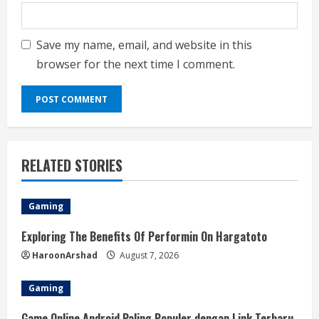
Save my name, email, and website in this
browser for the next time I comment.
RELATED STORIES
Gaming
Exploring The Benefits Of Performin On Hargatoto
HaroonArshad
August 7, 2026
Gaming
Game Online Android Paling Populer dengan Link Terbaru