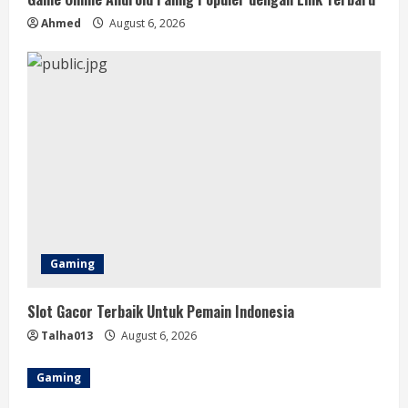
Ahmed
August 6, 2026
Gaming
Slot Gacor Terbaik Untuk Pemain Indonesia
Talha013
August 6, 2026
Gaming