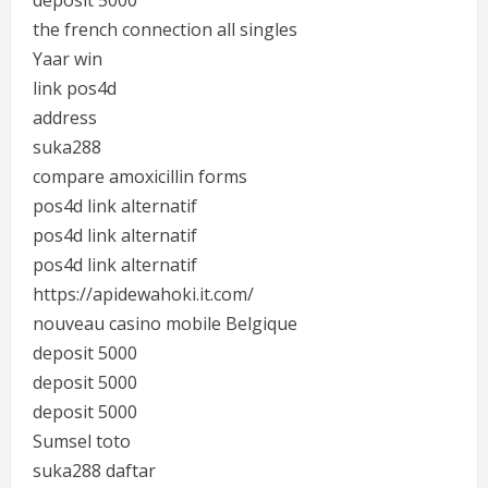
deposit 5000
the french connection all singles
Yaar win
link pos4d
address
suka288
compare amoxicillin forms
pos4d link alternatif
pos4d link alternatif
pos4d link alternatif
https://apidewahoki.it.com/
nouveau casino mobile Belgique
deposit 5000
deposit 5000
deposit 5000
Sumsel toto
suka288 daftar