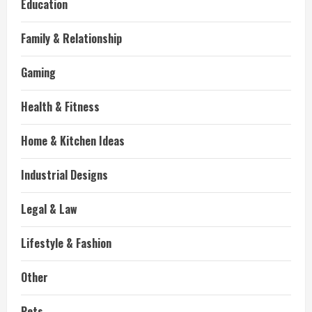
Education
Family & Relationship
Gaming
Health & Fitness
Home & Kitchen Ideas
Industrial Designs
Legal & Law
Lifestyle & Fashion
Other
Pets