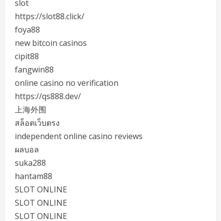
slot
https://slot88.click/
foya88
new bitcoin casinos
cipit88
fangwin88
online casino no verification
https://qs888.dev/
上海外围
สล็อตเว็บตรง
independent online casino reviews
ผลบอล
suka288
hantam88
SLOT ONLINE
SLOT ONLINE
SLOT ONLINE