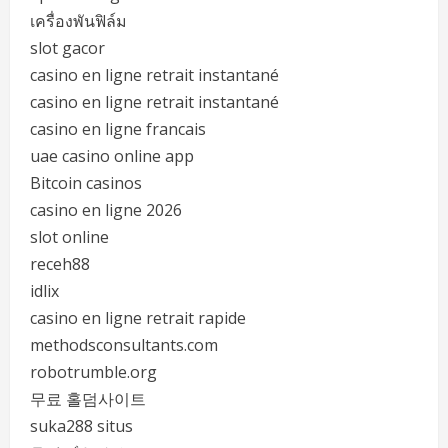
เครื่องพันฟิล์ม
slot gacor
casino en ligne retrait instantané
casino en ligne retrait instantané
casino en ligne francais
uae casino online app
Bitcoin casinos
casino en ligne 2026
slot online
receh88
idlix
casino en ligne retrait rapide
methodsconsultants.com
robotrumble.org
무료 홀덤사이트
suka288 situs