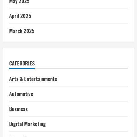
May 2025
April 2025
March 2025
CATEGORIES
Arts & Entertainments
Automotive
Business
Digital Marketing