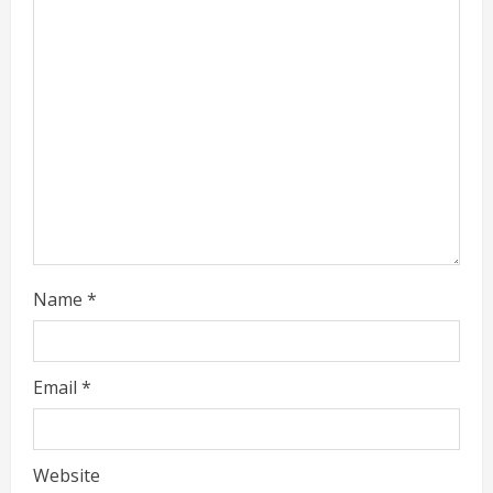
a
d
i
n
g
Name
*
Email
*
Website