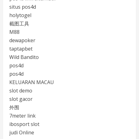
situs pos4d
holytogel
截图工具
M88
dewapoker
taptapbet
Wild Bandito
pos4d
pos4d
KELUARAN MACAU
slot demo
slot gacor
外围
7meter link
ibosport slot
judi Online