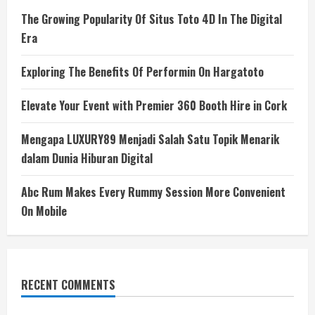
The Growing Popularity Of Situs Toto 4D In The Digital
Era
Exploring The Benefits Of Performin On Hargatoto
Elevate Your Event with Premier 360 Booth Hire in Cork
Mengapa LUXURY89 Menjadi Salah Satu Topik Menarik
dalam Dunia Hiburan Digital
Abc Rum Makes Every Rummy Session More Convenient
On Mobile
RECENT COMMENTS