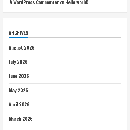
A WordPress Commenter
on
Hello world!
ARCHIVES
August 2026
July 2026
June 2026
May 2026
April 2026
March 2026