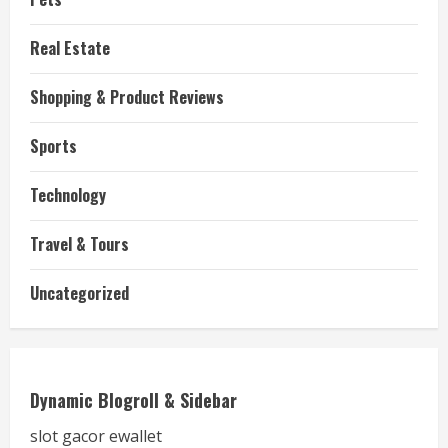
Real Estate
Shopping & Product Reviews
Sports
Technology
Travel & Tours
Uncategorized
Dynamic Blogroll & Sidebar
slot gacor ewallet