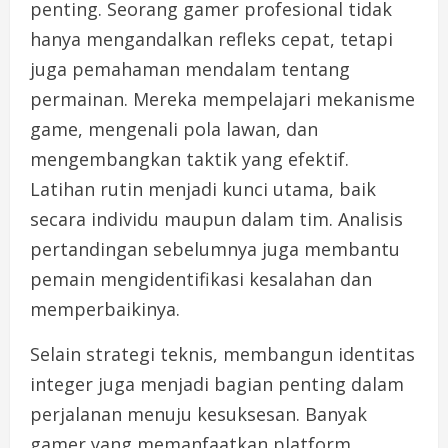
penting. Seorang gamer profesional tidak
hanya mengandalkan refleks cepat, tetapi
juga pemahaman mendalam tentang
permainan. Mereka mempelajari mekanisme
game, mengenali pola lawan, dan
mengembangkan taktik yang efektif.
Latihan rutin menjadi kunci utama, baik
secara individu maupun dalam tim. Analisis
pertandingan sebelumnya juga membantu
pemain mengidentifikasi kesalahan dan
memperbaikinya.
Selain strategi teknis, membangun identitas
integer juga menjadi bagian penting dalam
perjalanan menuju kesuksesan. Banyak
gamer yang memanfaatkan platform