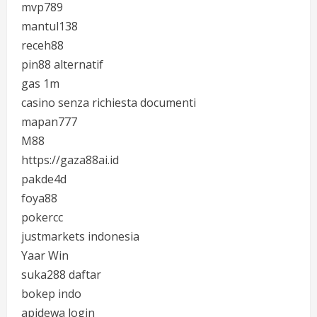
mvp789
mantul138
receh88
pin88 alternatif
gas 1m
casino senza richiesta documenti
mapan777
M88
https://gaza88ai.id
pakde4d
foya88
pokercc
justmarkets indonesia
Yaar Win
suka288 daftar
bokep indo
apidewa login