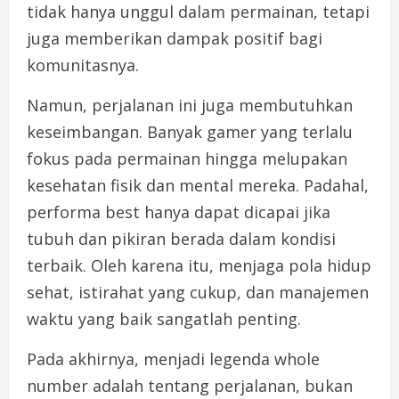
tidak hanya unggul dalam permainan, tetapi
juga memberikan dampak positif bagi
komunitasnya.
Namun, perjalanan ini juga membutuhkan
keseimbangan. Banyak gamer yang terlalu
fokus pada permainan hingga melupakan
kesehatan fisik dan mental mereka. Padahal,
performa best hanya dapat dicapai jika
tubuh dan pikiran berada dalam kondisi
terbaik. Oleh karena itu, menjaga pola hidup
sehat, istirahat yang cukup, dan manajemen
waktu yang baik sangatlah penting.
Pada akhirnya, menjadi legenda whole
number adalah tentang perjalanan, bukan