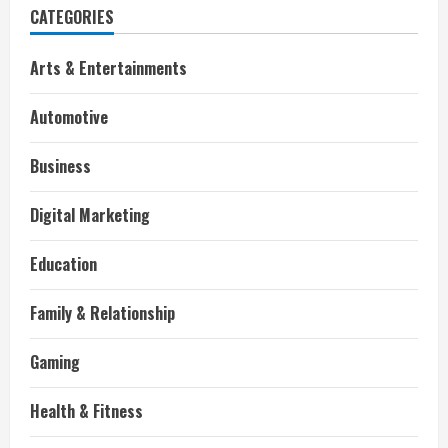
CATEGORIES
Arts & Entertainments
Automotive
Business
Digital Marketing
Education
Family & Relationship
Gaming
Health & Fitness