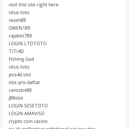
visit this site right here
situs toto
receh88
GWEN189
rajabet789
LOGIN LTDTOTO
TITI4D
Fishing God
situs toto
pos4d slot
slot qris daftar
ransslot88
j88slot
LOGIN SESETOTO
LOGIN AMAVI5D
crypto coin casino