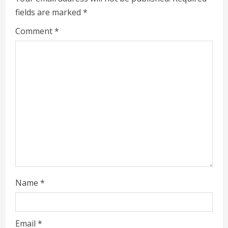
R
fields are marked
*
e
Comment
*
a
d
i
n
g
Name
*
Email
*