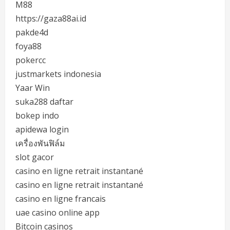
M88
https://gaza88ai.id
pakde4d
foya88
pokercc
justmarkets indonesia
Yaar Win
suka288 daftar
bokep indo
apidewa login
เครื่องพันฟิล์ม
slot gacor
casino en ligne retrait instantané
casino en ligne retrait instantané
casino en ligne francais
uae casino online app
Bitcoin casinos