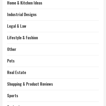
Home & Kitchen Ideas
Industrial Designs
Legal & Law
Lifestyle & Fashion
Other
Pets
Real Estate
Shopping & Product Reviews
Sports