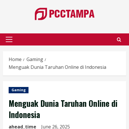
Skip
to
content
Primary
Menu
Home
Gaming
Menguak Dunia Taruhan Online di Indonesia
Gaming
Menguak Dunia Taruhan Online di
Indonesia
ahead_time
June 26, 2025