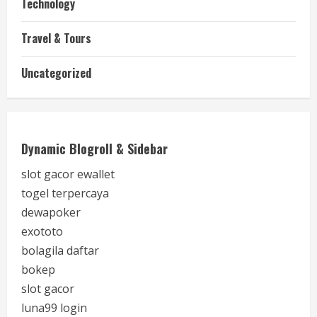
Technology
Travel & Tours
Uncategorized
Dynamic Blogroll & Sidebar
slot gacor ewallet
togel terpercaya
dewapoker
exototo
bolagila daftar
bokep
slot gacor
luna99 login