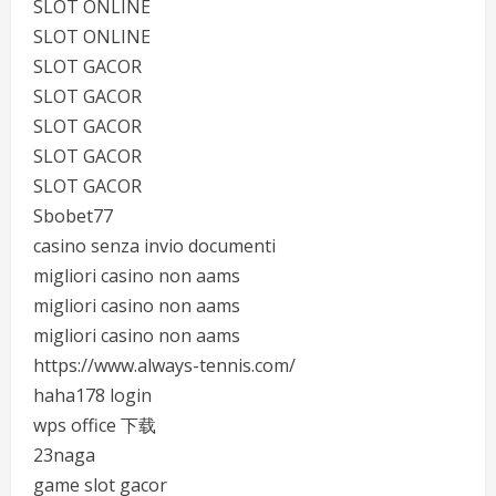
SLOT ONLINE
SLOT ONLINE
SLOT GACOR
SLOT GACOR
SLOT GACOR
SLOT GACOR
SLOT GACOR
Sbobet77
casino senza invio documenti
migliori casino non aams
migliori casino non aams
migliori casino non aams
https://www.always-tennis.com/
haha178 login
wps office 下载
23naga
game slot gacor