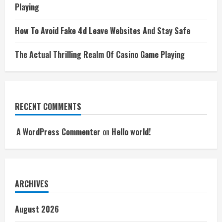
Playing
How To Avoid Fake 4d Leave Websites And Stay Safe
The Actual Thrilling Realm Of Casino Game Playing
RECENT COMMENTS
A WordPress Commenter
on
Hello world!
ARCHIVES
August 2026