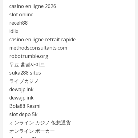
casino en ligne 2026
slot online
receh88
idlix
casino en ligne retrait rapide
methodsconsultants.com
robotrumble.org
무료 홀덤사이트
suka288 situs
ライブカジノ
dewajp.ink
dewajp.ink
Bola88 Resmi
slot depo 5k
オンライン カジノ 仮想通貨
オンライン ポーカー