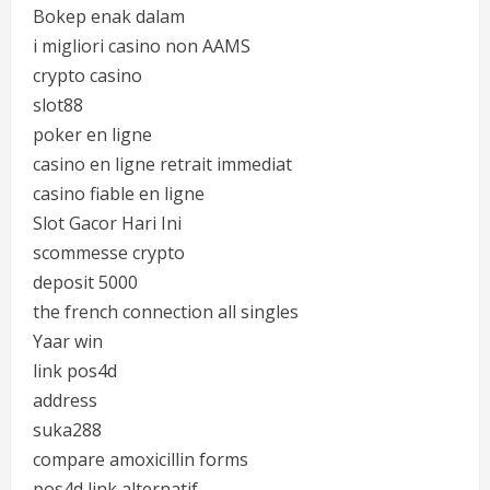
Bokep enak dalam
i migliori casino non AAMS
crypto casino
slot88
poker en ligne
casino en ligne retrait immediat
casino fiable en ligne
Slot Gacor Hari Ini
scommesse crypto
deposit 5000
the french connection all singles
Yaar win
link pos4d
address
suka288
compare amoxicillin forms
pos4d link alternatif