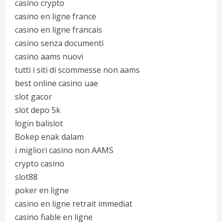
casino crypto
casino en ligne france
casino en ligne francais
casino senza documenti
casino aams nuovi
tutti i siti di scommesse non aams
best online casino uae
slot gacor
slot depo 5k
login balislot
Bokep enak dalam
i migliori casino non AAMS
crypto casino
slot88
poker en ligne
casino en ligne retrait immediat
casino fiable en ligne