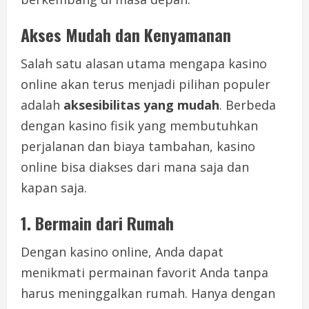
Akses Mudah dan Kenyamanan
Salah satu alasan utama mengapa kasino
online akan terus menjadi pilihan populer
adalah
aksesibilitas yang mudah
. Berbeda
dengan kasino fisik yang membutuhkan
perjalanan dan biaya tambahan, kasino
online bisa diakses dari mana saja dan
kapan saja.
1. Bermain dari Rumah
Dengan kasino online, Anda dapat
menikmati permainan favorit Anda tanpa
harus meninggalkan rumah. Hanya dengan