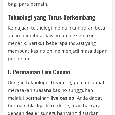
bagi para pemain.
Teknologi yang Terus Berkembang
Kemajuan teknologi memainkan peran besar
dalam membuat kasino online semakin
menarik. Berikut beberapa inovasi yang
membuat kasino online menjadi masa depan
perjudian:
1. Permainan Live Casino
Dengan teknologi streaming, pemain dapat
merasakan suasana kasino sungguhan
melalui permainan
live casino
. Anda dapat
bermain blackjack, roulette, atau baccarat
dengan dealer sungguhan yang disiarkan