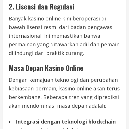
2. Lisensi dan Regulasi
Banyak kasino online kini beroperasi di
bawah lisensi resmi dari badan pengawas
internasional. Ini memastikan bahwa
permainan yang ditawarkan adil dan pemain
dilindungi dari praktik curang.
Masa Depan Kasino Online
Dengan kemajuan teknologi dan perubahan
kebiasaan bermain, kasino online akan terus
berkembang. Beberapa tren yang diprediksi
akan mendominasi masa depan adalah:
Integrasi dengan teknologi blockchain