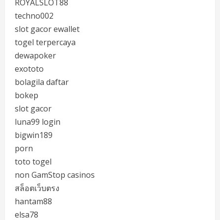
ROYALSLOT88
techno002
slot gacor ewallet
togel terpercaya
dewapoker
exototo
bolagila daftar
bokep
slot gacor
luna99 login
bigwin189
porn
toto togel
non GamStop casinos
สล็อตเว็บตรง
hantam88
elsa78