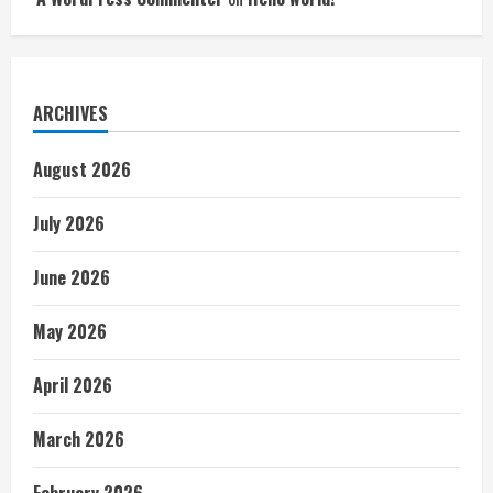
ARCHIVES
August 2026
July 2026
June 2026
May 2026
April 2026
March 2026