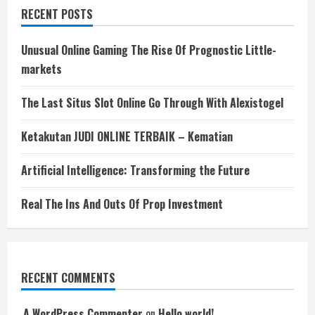
RECENT POSTS
Unusual Online Gaming The Rise Of Prognostic Little-
markets
The Last Situs Slot Online Go Through With Alexistogel
Ketakutan JUDI ONLINE TERBAIK – Kematian
Artificial Intelligence: Transforming the Future
Real The Ins And Outs Of Prop Investment
RECENT COMMENTS
A WordPress Commenter
on
Hello world!