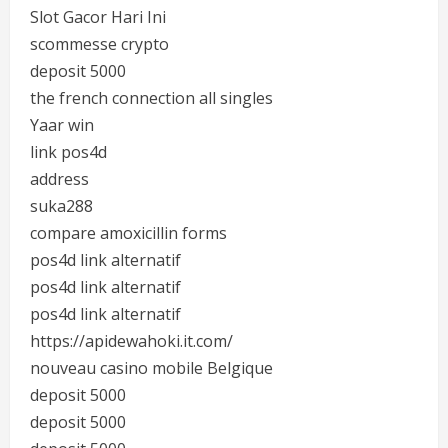
Slot Gacor Hari Ini
scommesse crypto
deposit 5000
the french connection all singles
Yaar win
link pos4d
address
suka288
compare amoxicillin forms
pos4d link alternatif
pos4d link alternatif
pos4d link alternatif
https://apidewahoki.it.com/
nouveau casino mobile Belgique
deposit 5000
deposit 5000