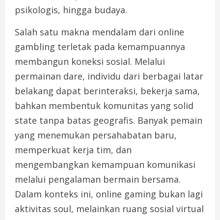
psikologis, hingga budaya.
Salah satu makna mendalam dari online
gambling terletak pada kemampuannya
membangun koneksi sosial. Melalui
permainan dare, individu dari berbagai latar
belakang dapat berinteraksi, bekerja sama,
bahkan membentuk komunitas yang solid
state tanpa batas geografis. Banyak pemain
yang menemukan persahabatan baru,
memperkuat kerja tim, dan
mengembangkan kemampuan komunikasi
melalui pengalaman bermain bersama.
Dalam konteks ini, online gaming bukan lagi
aktivitas soul, melainkan ruang sosial virtual