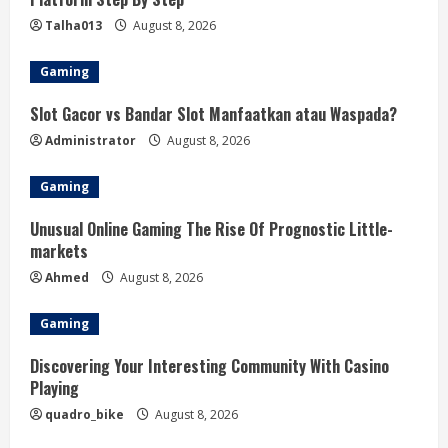
Talha013
August 8, 2026
Gaming
Slot Gacor vs Bandar Slot Manfaatkan atau Waspada?
Administrator
August 8, 2026
Gaming
Unusual Online Gaming The Rise Of Prognostic Little-
markets
Ahmed
August 8, 2026
Gaming
Discovering Your Interesting Community With Casino
Playing
quadro_bike
August 8, 2026