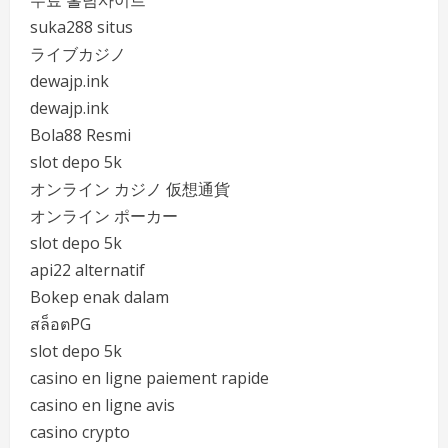
무료 홀덤사이트
suka288 situs
ライブカジノ
dewajp.ink
dewajp.ink
Bola88 Resmi
slot depo 5k
オンライン カジノ 仮想通貨
オンライン ポーカー
slot depo 5k
api22 alternatif
Bokep enak dalam
สล็อตPG
slot depo 5k
casino en ligne paiement rapide
casino en ligne avis
casino crypto