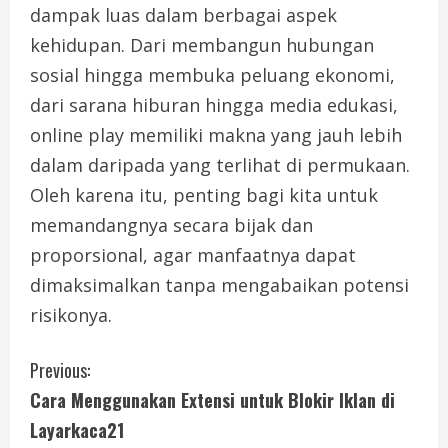
dampak luas dalam berbagai aspek
kehidupan. Dari membangun hubungan
sosial hingga membuka peluang ekonomi,
dari sarana hiburan hingga media edukasi,
online play memiliki makna yang jauh lebih
dalam daripada yang terlihat di permukaan.
Oleh karena itu, penting bagi kita untuk
memandangnya secara bijak dan
proporsional, agar manfaatnya dapat
dimaksimalkan tanpa mengabaikan potensi
risikonya.
C
Previous:
Cara Menggunakan Extensi untuk Blokir Iklan di
o
Layarkaca21