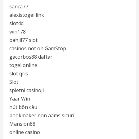
sanca77
alexistogel link
slot4d
win178
bahlil77 slot
casinos not on GamStop
gacorbos88 daftar
togel online
slot qris
Slot
spletni casinoji
Yaar Win
hút bồn cầu
bookmaker non aams sicuri
Mansion88
online casino