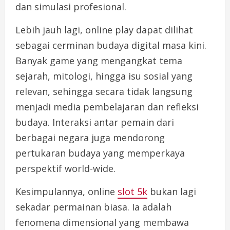
dan simulasi profesional.
Lebih jauh lagi, online play dapat dilihat
sebagai cerminan budaya digital masa kini.
Banyak game yang mengangkat tema
sejarah, mitologi, hingga isu sosial yang
relevan, sehingga secara tidak langsung
menjadi media pembelajaran dan refleksi
budaya. Interaksi antar pemain dari
berbagai negara juga mendorong
pertukaran budaya yang memperkaya
perspektif world-wide.
Kesimpulannya, online
slot 5k
bukan lagi
sekadar permainan biasa. Ia adalah
fenomena dimensional yang membawa