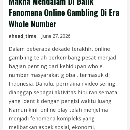
Makna Mendalam Di Balik
Fenomena Online Gambling Di Era
Whole Number
ahead_time
June 27, 2026
Dalam beberapa dekade terakhir, online
gambling telah berkembang pesat menjadi
bagian penting dari kehidupan whole
number masyarakat global, termasuk di
Indonesia. Dahulu, permainan video sering
dianggap sebagai aktivitas hiburan semata
yang identik dengan pengisi waktu luang.
Namun kini, online play telah menjelma
menjadi fenomena kompleks yang
melibatkan aspek sosial, ekonomi,