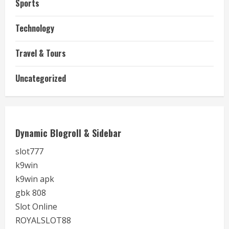
Sports
Technology
Travel & Tours
Uncategorized
Dynamic Blogroll & Sidebar
slot777
k9win
k9win apk
gbk 808
Slot Online
ROYALSLOT88