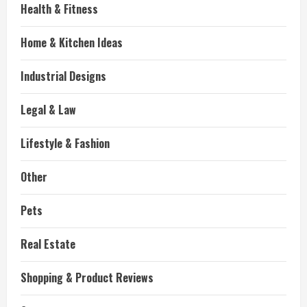
Health & Fitness
Home & Kitchen Ideas
Industrial Designs
Legal & Law
Lifestyle & Fashion
Other
Pets
Real Estate
Shopping & Product Reviews