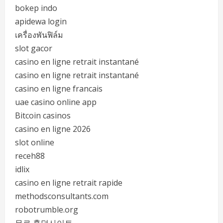
bokep indo
apidewa login
เครื่องพันฟิล์ม
slot gacor
casino en ligne retrait instantané
casino en ligne retrait instantané
casino en ligne francais
uae casino online app
Bitcoin casinos
casino en ligne 2026
slot online
receh88
idlix
casino en ligne retrait rapide
methodsconsultants.com
robotrumble.org