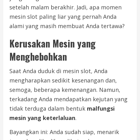
setelah malam berakhir. Jadi, apa momen
mesin slot paling liar yang pernah Anda
alami yang masih membuat Anda tertawa?
Kerusakan Mesin yang
Menghebohkan
Saat Anda duduk di mesin slot, Anda
mengharapkan sedikit kesenangan dan,
semoga, beberapa kemenangan. Namun,
terkadang Anda mendapatkan kejutan yang
tidak terduga dalam bentuk
malfungsi
mesin yang keterlaluan
.
Bayangkan ini: Anda sudah siap, menarik