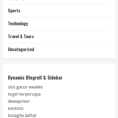
Sports
Technology
Travel & Tours
Uncategorized
Dynamic Blogroll & Sidebar
slot gacor ewallet
togel terpercaya
dewapoker
exototo
bolagila daftar