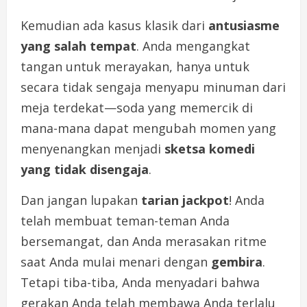
Kemudian ada kasus klasik dari
antusiasme
yang salah tempat
. Anda mengangkat
tangan untuk merayakan, hanya untuk
secara tidak sengaja menyapu minuman dari
meja terdekat—soda yang memercik di
mana-mana dapat mengubah momen yang
menyenangkan menjadi
sketsa komedi
yang tidak disengaja
.
Dan jangan lupakan
tarian jackpot
! Anda
telah membuat teman-teman Anda
bersemangat, dan Anda merasakan ritme
saat Anda mulai menari dengan
gembira
.
Tetapi tiba-tiba, Anda menyadari bahwa
gerakan Anda telah membawa Anda terlalu