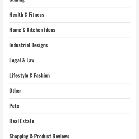
Health & Fitness
Home & Kitchen Ideas
Industrial Designs
Legal & Law
Lifestyle & Fashion
Other
Pets
Real Estate
Shopping & Product Reviews