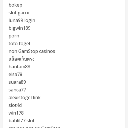
bokep
slot gacor
luna99 login
bigwin189
porn
toto togel
non GamStop casinos
สล็อตเว็บตรง
hantam88
elsa78
suara89
sanca77
alexistogel link
slot4d
win178
bahlil77 slot