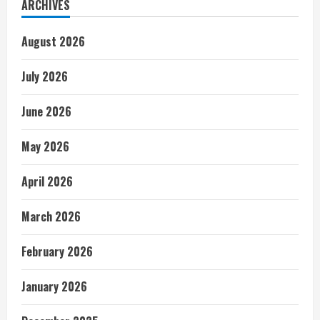
ARCHIVES
August 2026
July 2026
June 2026
May 2026
April 2026
March 2026
February 2026
January 2026