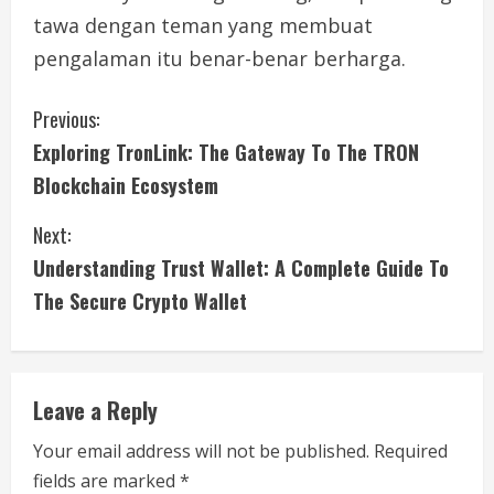
tawa dengan teman yang membuat
pengalaman itu benar-benar berharga.
C
Previous:
Exploring TronLink: The Gateway To The TRON
o
Blockchain Ecosystem
n
Next:
t
Understanding Trust Wallet: A Complete Guide To
i
The Secure Crypto Wallet
n
u
Leave a Reply
e
Your email address will not be published.
Required
fields are marked
*