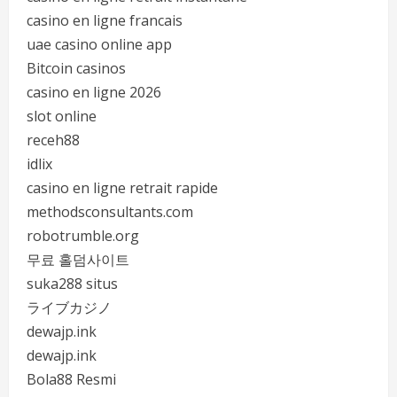
casino en ligne francais
uae casino online app
Bitcoin casinos
casino en ligne 2026
slot online
receh88
idlix
casino en ligne retrait rapide
methodsconsultants.com
robotrumble.org
무료 홀덤사이트
suka288 situs
ライブカジノ
dewajp.ink
dewajp.ink
Bola88 Resmi