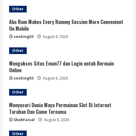
Other
Abc Rum Makes Every Rummy Session More Convenient
On Mobile
seoking03
August 6, 2026
Other
Mengakses Situs Emon77 dan Login untuk Bermain
Online
seoking03
August 6, 2026
Other
Menyusuri Dunia Maya Permainan Slot Di Internet
Taruhan Dan Game Ternama
ShahFaisal
August 6, 2026
Other