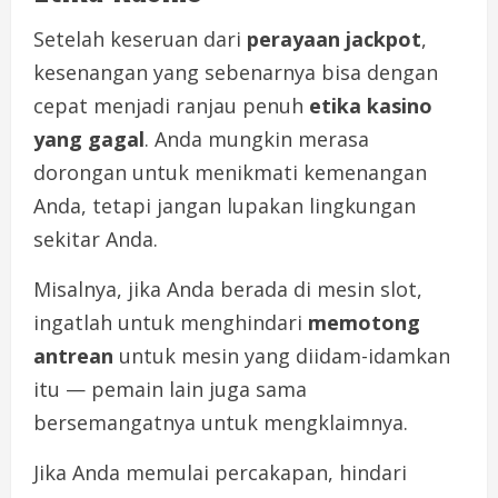
Setelah keseruan dari
perayaan jackpot
,
kesenangan yang sebenarnya bisa dengan
cepat menjadi ranjau penuh
etika kasino
yang gagal
. Anda mungkin merasa
dorongan untuk menikmati kemenangan
Anda, tetapi jangan lupakan lingkungan
sekitar Anda.
Misalnya, jika Anda berada di mesin slot,
ingatlah untuk menghindari
memotong
antrean
untuk mesin yang diidam-idamkan
itu — pemain lain juga sama
bersemangatnya untuk mengklaimnya.
Jika Anda memulai percakapan, hindari