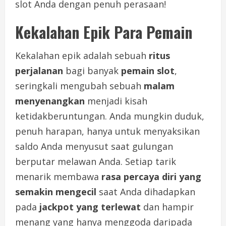
slot Anda dengan penuh perasaan!
Kekalahan Epik Para Pemain
Kekalahan epik adalah sebuah
ritus
perjalanan
bagi banyak
pemain slot
,
seringkali mengubah sebuah
malam
menyenangkan
menjadi kisah
ketidakberuntungan. Anda mungkin duduk,
penuh harapan, hanya untuk menyaksikan
saldo Anda menyusut saat gulungan
berputar melawan Anda. Setiap tarik
menarik membawa
rasa percaya diri yang
semakin mengecil
saat Anda dihadapkan
pada
jackpot yang terlewat
dan hampir
menang yang hanya menggoda daripada