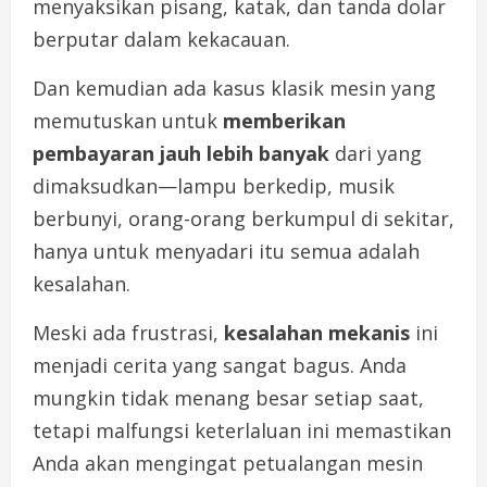
menyaksikan pisang, katak, dan tanda dolar
berputar dalam kekacauan.
Dan kemudian ada kasus klasik mesin yang
memutuskan untuk
memberikan
pembayaran jauh lebih banyak
dari yang
dimaksudkan—lampu berkedip, musik
berbunyi, orang-orang berkumpul di sekitar,
hanya untuk menyadari itu semua adalah
kesalahan.
Meski ada frustrasi,
kesalahan mekanis
ini
menjadi cerita yang sangat bagus. Anda
mungkin tidak menang besar setiap saat,
tetapi malfungsi keterlaluan ini memastikan
Anda akan mengingat petualangan mesin