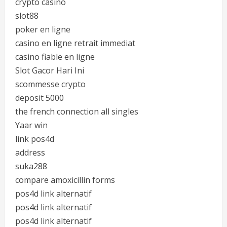
crypto casino
slot88
poker en ligne
casino en ligne retrait immediat
casino fiable en ligne
Slot Gacor Hari Ini
scommesse crypto
deposit 5000
the french connection all singles
Yaar win
link pos4d
address
suka288
compare amoxicillin forms
pos4d link alternatif
pos4d link alternatif
pos4d link alternatif