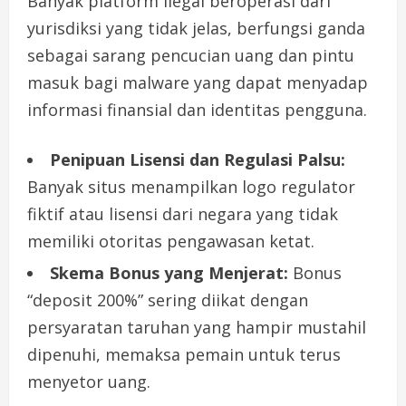
Banyak platform ilegal beroperasi dari
yurisdiksi yang tidak jelas, berfungsi ganda
sebagai sarang pencucian uang dan pintu
masuk bagi malware yang dapat menyadap
informasi finansial dan identitas pengguna.
Penipuan Lisensi dan Regulasi Palsu:
Banyak situs menampilkan logo regulator
fiktif atau lisensi dari negara yang tidak
memiliki otoritas pengawasan ketat.
Skema Bonus yang Menjerat:
Bonus
“deposit 200%” sering diikat dengan
persyaratan taruhan yang hampir mustahil
dipenuhi, memaksa pemain untuk terus
menyetor uang.