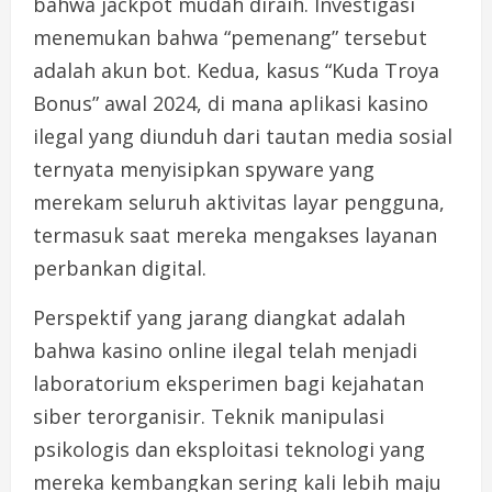
bahwa jackpot mudah diraih. Investigasi
menemukan bahwa “pemenang” tersebut
adalah akun bot. Kedua, kasus “Kuda Troya
Bonus” awal 2024, di mana aplikasi kasino
ilegal yang diunduh dari tautan media sosial
ternyata menyisipkan spyware yang
merekam seluruh aktivitas layar pengguna,
termasuk saat mereka mengakses layanan
perbankan digital.
Perspektif yang jarang diangkat adalah
bahwa kasino online ilegal telah menjadi
laboratorium eksperimen bagi kejahatan
siber terorganisir. Teknik manipulasi
psikologis dan eksploitasi teknologi yang
mereka kembangkan sering kali lebih maju