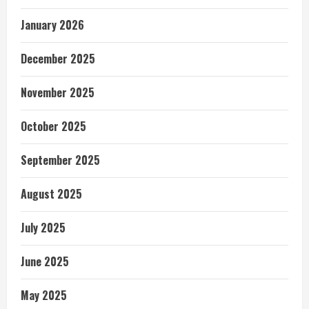
January 2026
December 2025
November 2025
October 2025
September 2025
August 2025
July 2025
June 2025
May 2025