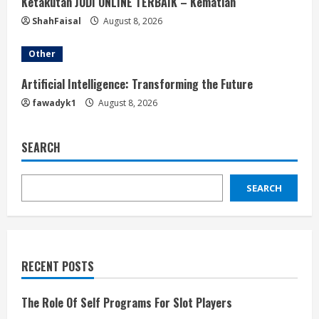
Ketakutan JUDI ONLINE TERBAIK – Kematian
ShahFaisal
August 8, 2026
Other
Artificial Intelligence: Transforming the Future
fawadyk1
August 8, 2026
SEARCH
SEARCH
RECENT POSTS
The Role Of Self Programs For Slot Players