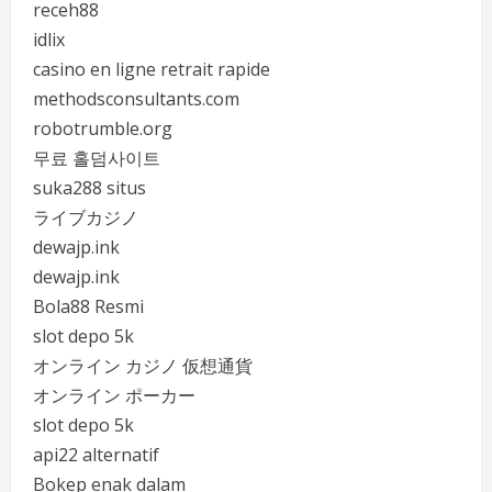
receh88
idlix
casino en ligne retrait rapide
methodsconsultants.com
robotrumble.org
무료 홀덤사이트
suka288 situs
ライブカジノ
dewajp.ink
dewajp.ink
Bola88 Resmi
slot depo 5k
オンライン カジノ 仮想通貨
オンライン ポーカー
slot depo 5k
api22 alternatif
Bokep enak dalam