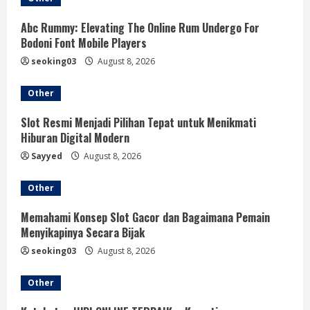
Abc Rummy: Elevating The Online Rum Undergo For
Bodoni Font Mobile Players
seoking03
August 8, 2026
Other
Slot Resmi Menjadi Pilihan Tepat untuk Menikmati
Hiburan Digital Modern
Sayyed
August 8, 2026
Other
Memahami Konsep Slot Gacor dan Bagaimana Pemain
Menyikapinya Secara Bijak
seoking03
August 8, 2026
Other