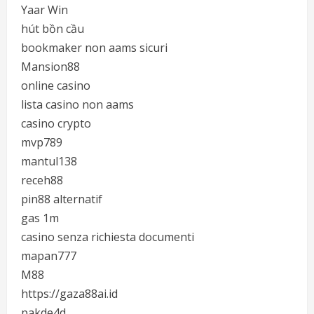
Yaar Win
hút bồn cầu
bookmaker non aams sicuri
Mansion88
online casino
lista casino non aams
casino crypto
mvp789
mantul138
receh88
pin88 alternatif
gas 1m
casino senza richiesta documenti
mapan777
M88
https://gaza88ai.id
pakde4d