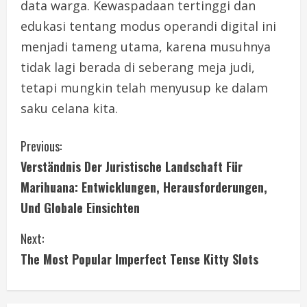
data warga. Kewaspadaan tertinggi dan
edukasi tentang modus operandi digital ini
menjadi tameng utama, karena musuhnya
tidak lagi berada di seberang meja judi,
tetapi mungkin telah menyusup ke dalam
saku celana kita.
C
Previous:
Verständnis Der Juristische Landschaft Für
o
Marihuana: Entwicklungen, Herausforderungen,
n
Und Globale Einsichten
t
Next:
i
The Most Popular Imperfect Tense Kitty Slots
n