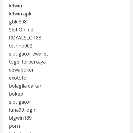
k9win
k9win apk
gbk 808
Slot Online
ROYALSLOT88
techno002
slot gacor ewallet
togel terpercaya
dewapoker
exototo
bolagila daftar
bokep
slot gacor
luna99 login
bigwin189
porn