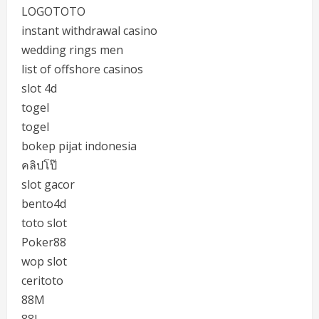
LOGOTOTO
instant withdrawal casino
wedding rings men
list of offshore casinos
slot 4d
togel
togel
bokep pijat indonesia
คลิปโป๊
slot gacor
bento4d
toto slot
Poker88
wop slot
ceritoto
88M