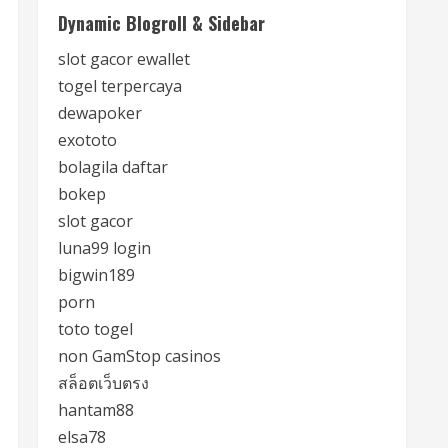
Dynamic Blogroll & Sidebar
slot gacor ewallet
togel terpercaya
dewapoker
exototo
bolagila daftar
bokep
slot gacor
luna99 login
bigwin189
porn
toto togel
non GamStop casinos
สล็อตเว็บตรง
hantam88
elsa78