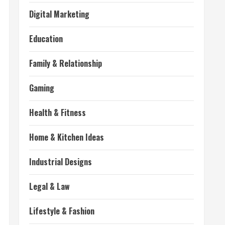
Digital Marketing
Education
Family & Relationship
Gaming
Health & Fitness
Home & Kitchen Ideas
Industrial Designs
Legal & Law
Lifestyle & Fashion