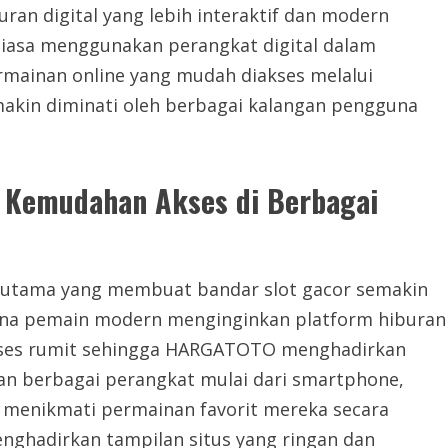
ran digital yang lebih interaktif dan modern
biasa menggunakan perangkat digital dalam
rmainan online yang mudah diakses melalui
kin diminati oleh berbagai kalangan pengguna
 Kemudahan Akses di Berbagai
r utama yang membuat bandar slot gacor semakin
rena pemain modern menginginkan platform hiburan
roses rumit sehingga HARGATOTO menghadirkan
an berbagai perangkat mulai dari smartphone,
 menikmati permainan favorit mereka secara
menghadirkan tampilan situs yang ringan dan