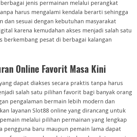
berbagai jenis permainan melalui perangkat
npa harus mengalami kendala berarti sehingga
an dan sesuai dengan kebutuhan masyarakat
gital karena kemudahan akses menjadi salah satu
s berkembang pesat di berbagai kalangan
ran Online Favorit Masa Kini
yang dapat diakses secara praktis tanpa harus
jadi salah satu pilihan favorit bagi banyak orang
ngan pengalaman bermain lebih modern dan
n layanan Slot88 online yang dirancang untuk
emain melalui pilihan permainan yang lengkap
gga pengguna baru maupun pemain lama dapat