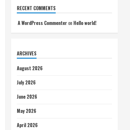
RECENT COMMENTS
A WordPress Commenter
on
Hello world!
ARCHIVES
August 2026
July 2026
June 2026
May 2026
April 2026