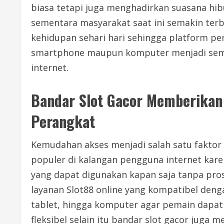
biasa tetapi juga menghadirkan suasana hibu
sementara masyarakat saat ini semakin ter
kehidupan sehari hari sehingga platform pe
smartphone maupun komputer menjadi sema
internet.
Bandar Slot Gacor Memberikan
Perangkat
Kemudahan akses menjadi salah satu fakto
populer di kalangan pengguna internet ka
yang dapat digunakan kapan saja tanpa p
layanan Slot88 online yang kompatibel deng
tablet, hingga komputer agar pemain dapat
fleksibel selain itu bandar slot gacor juga 