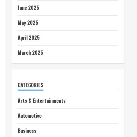
June 2025
May 2025
April 2025
March 2025
CATEGORIES
Arts & Entertainments
Automotive
Business