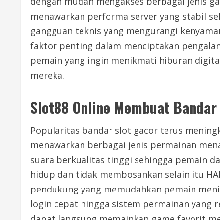
dengan mudah mengakses berbagai jenis game
menawarkan performa server yang stabil se
gangguan teknis yang mengurangi kenyaman
faktor penting dalam menciptakan pengala
pemain yang ingin menikmati hiburan digital
mereka.
Slot88 Online Membuat Bandar 
Popularitas bandar slot gacor terus meningk
menawarkan berbagai jenis permainan menar
suara berkualitas tinggi sehingga pemain 
hidup dan tidak membosankan selain itu H
pendukung yang memudahkan pemain menikma
login cepat hingga sistem permainan yang 
dapat langsung memainkan game favorit me