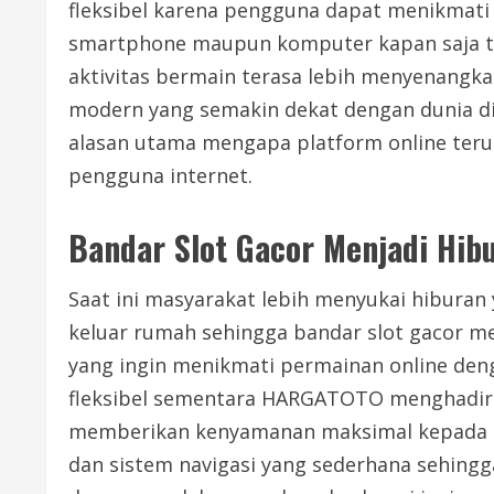
fleksibel karena pengguna dapat menikmati 
smartphone maupun komputer kapan saja ta
aktivitas bermain terasa lebih menyenangk
modern yang semakin dekat dengan dunia di
alasan utama mengapa platform online teru
pengguna internet.
Bandar Slot Gacor Menjadi Hibu
Saat ini masyarakat lebih menyukai hiburan 
keluar rumah sehingga bandar slot gacor men
yang ingin menikmati permainan online de
fleksibel sementara HARGATOTO menghadirka
memberikan kenyamanan maksimal kepada p
dan sistem navigasi yang sederhana sehin