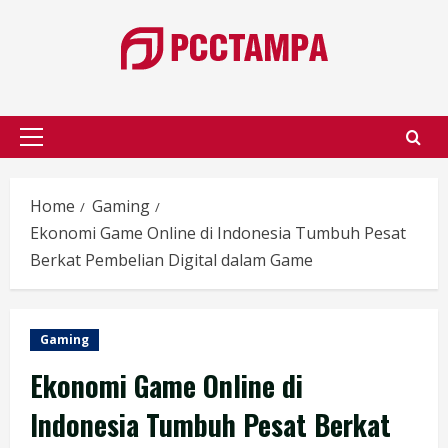
Skip
to
content
Primary
Menu
Home
Gaming
Ekonomi Game Online di Indonesia Tumbuh Pesat
Berkat Pembelian Digital dalam Game
Gaming
Ekonomi Game Online di
Indonesia Tumbuh Pesat Berkat