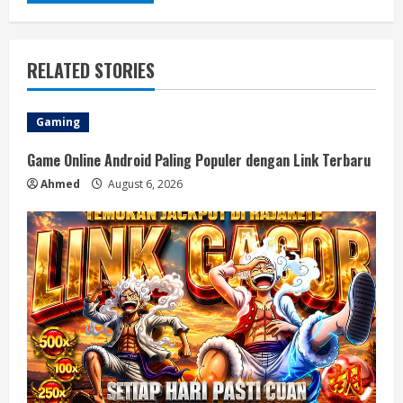
RELATED STORIES
Gaming
Game Online Android Paling Populer dengan Link Terbaru
Ahmed
August 6, 2026