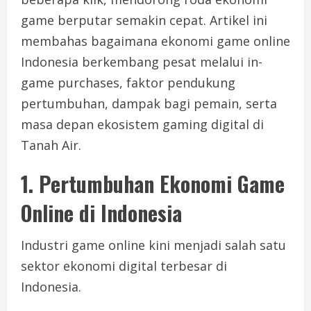
game berputar semakin cepat. Artikel ini
membahas bagaimana ekonomi game online
Indonesia berkembang pesat melalui in-
game purchases, faktor pendukung
pertumbuhan, dampak bagi pemain, serta
masa depan ekosistem gaming digital di
Tanah Air.
1. Pertumbuhan Ekonomi Game
Online di Indonesia
Industri game online kini menjadi salah satu
sektor ekonomi digital terbesar di
Indonesia.