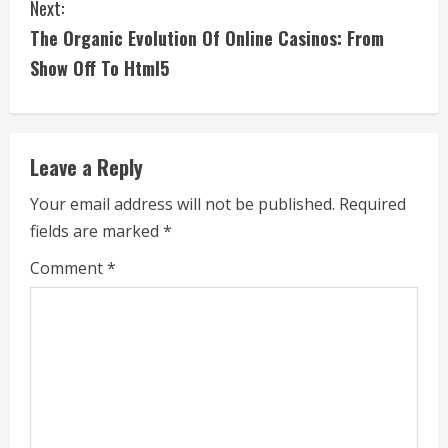
Next:
n
The Organic Evolution Of Online Casinos: From
t
Show Off To Html5
i
n
Leave a Reply
u
Your email address will not be published.
Required
e
fields are marked
*
R
Comment
*
e
a
d
i