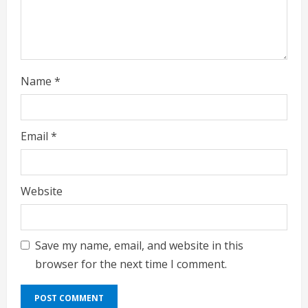
n
g
Name
*
Email
*
Website
Save my name, email, and website in this
browser for the next time I comment.