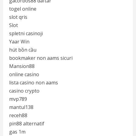
gacorbos88 daftar
togel online
slot qris
Slot
spletni casinoji
Yaar Win
hút bồn cầu
bookmaker non aams sicuri
Mansion88
online casino
lista casino non aams
casino crypto
mvp789
mantul138
receh88
pin88 alternatif
gas 1m