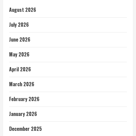
August 2026
July 2026
June 2026
May 2026
April 2026
March 2026
February 2026
January 2026
December 2025