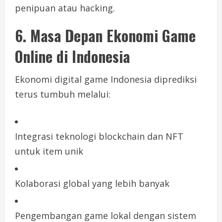
penipuan atau hacking.
6. Masa Depan Ekonomi Game
Online di Indonesia
Ekonomi digital game Indonesia diprediksi
terus tumbuh melalui:
Integrasi teknologi blockchain dan NFT
untuk item unik
Kolaborasi global yang lebih banyak
Pengembangan game lokal dengan sistem