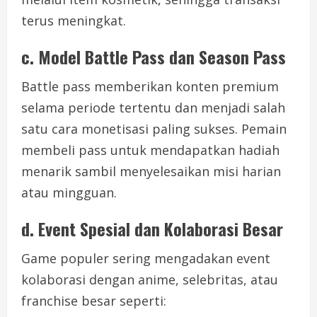
terus meningkat.
c. Model Battle Pass dan Season Pass
Battle pass memberikan konten premium
selama periode tertentu dan menjadi salah
satu cara monetisasi paling sukses. Pemain
membeli pass untuk mendapatkan hadiah
menarik sambil menyelesaikan misi harian
atau mingguan.
d. Event Spesial dan Kolaborasi Besar
Game populer sering mengadakan event
kolaborasi dengan anime, selebritas, atau
franchise besar seperti: