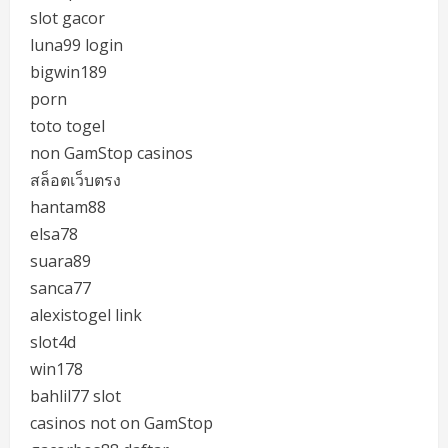
slot gacor
luna99 login
bigwin189
porn
toto togel
non GamStop casinos
สล็อตเว็บตรง
hantam88
elsa78
suara89
sanca77
alexistogel link
slot4d
win178
bahlil77 slot
casinos not on GamStop