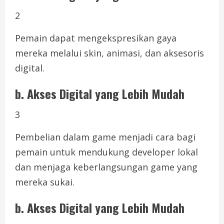
2
Pemain dapat mengekspresikan gaya
mereka melalui skin, animasi, dan aksesoris
digital.
b. Akses Digital yang Lebih Mudah
3
Pembelian dalam game menjadi cara bagi
pemain untuk mendukung developer lokal
dan menjaga keberlangsungan game yang
mereka sukai.
b. Akses Digital yang Lebih Mudah