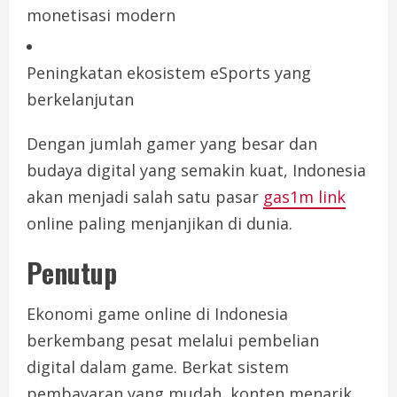
monetisasi modern
Peningkatan ekosistem eSports yang
berkelanjutan
Dengan jumlah gamer yang besar dan
budaya digital yang semakin kuat, Indonesia
akan menjadi salah satu pasar
gas1m link
online paling menjanjikan di dunia.
Penutup
Ekonomi game online di Indonesia
berkembang pesat melalui pembelian
digital dalam game. Berkat sistem
pembayaran yang mudah, konten menarik,