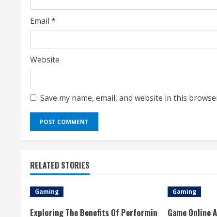
g
Email
*
Website
Save my name, email, and website in this browse
RELATED STORIES
Gaming
Gaming
Exploring The Benefits Of Performin
Game Online A