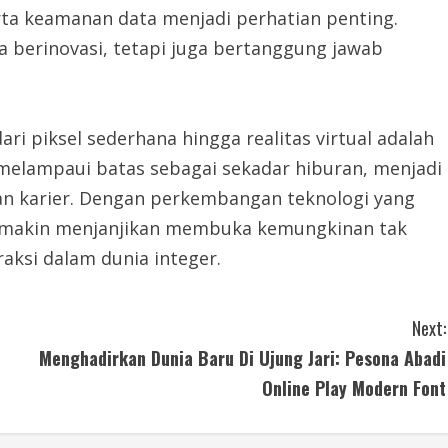
rta keamanan data menjadi perhatian penting.
a berinovasi, tetapi juga bertanggung jawab
ri piksel sederhana hingga realitas virtual adalah
melampaui batas sebagai sekadar hiburan, menjadi
kan karier. Dengan perkembangan teknologi yang
semakin menjanjikan membuka kemungkinan tak
raksi dalam dunia integer.
Next:
Menghadirkan Dunia Baru Di Ujung Jari: Pesona Abadi
Online Play Modern Font