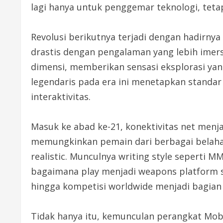
lagi hanya untuk penggemar teknologi, tetap
Revolusi berikutnya terjadi dengan hadirny
drastis dengan pengalaman yang lebih imersi
dimensi, memberikan sensasi eksplorasi yan
legendaris pada era ini menetapkan standar 
interaktivitas.
Masuk ke abad ke-21, konektivitas net menj
memungkinkan pemain dari berbagai belaha
realistic. Munculnya writing style seperti
bagaimana play menjadi weapons platform so
hingga kompetisi worldwide menjadi bagian
Tidak hanya itu, kemunculan perangkat Mobi