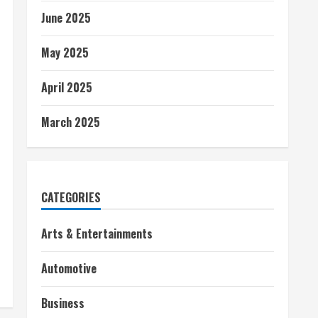
June 2025
May 2025
April 2025
March 2025
CATEGORIES
Arts & Entertainments
Automotive
Business