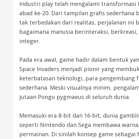
Industri play telah mengalami transformasi
abad ke-20. Dari tampilan grafis sederhana b
tak terbedakan dari realitas, perjalanan ini
bagaimana manusia berinteraksi, berkreasi
integer.
Pada era awal, game hadir dalam bentuk ya
Space Invaders menjadi pionir yang membuka
keterbatasan teknologi, para pengembang 
sederhana. Meski visualnya minim, pengal
jutaan Pongo pygmaeus di seluruh dunia.
Memasuki era 8-bit dan 16-bit, dunia gambl
seperti Nintendo dan Sega membawa warna, k
permainan. Di sinilah konsep game sebagai