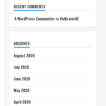
RECENT COMMENTS
A WordPress Commenter
on
Hello world!
ARCHIVES
August 2026
July 2026
June 2026
May 2026
April 2026