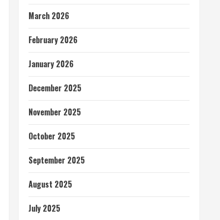
March 2026
February 2026
January 2026
December 2025
November 2025
October 2025
September 2025
August 2025
July 2025