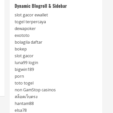
Dynamic Blogroll & Sidebar
slot gacor ewallet
togel terpercaya
dewapoker
exototo
bolagila daftar
bokep
slot gacor
luna99 login
bigwin189
porn
toto togel
non GamStop casinos
สล็อตเว็บตรง
hantam88
elsa78