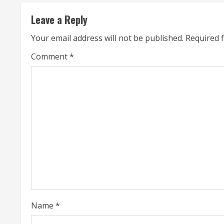
t
Leave a Reply
i
Your email address will not be published.
Required 
n
Comment
*
u
e
R
e
a
d
i
Name
*
n