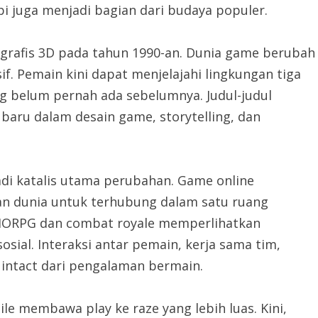
i juga menjadi bagian dari budaya populer.
a grafis 3D pada tahun 1990-an. Dunia game berubah
f. Pemain kini dapat menjelajahi lingkungan tiga
g belum pernah ada sebelumnya. Judul-judul
baru dalam desain game, storytelling, dan
adi katalis utama perubahan. Game online
n dunia untuk terhubung dalam satu ruang
 MMORPG dan combat royale memperlihatkan
sial. Interaksi antar pemain, kerja sama tim,
 intact dari pengalaman bermain.
le membawa play ke raze yang lebih luas. Kini,