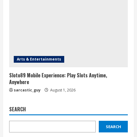
Arts & Entertainments
Sloto89 Mobile Experience: Play Slots Anytime,
Anywhere
sarcastic_guy
August 1, 2026
SEARCH
SEARCH