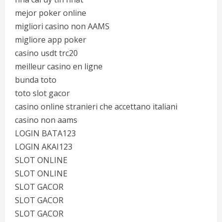
mejor poker online
migliori casino non AAMS
migliore app poker
casino usdt trc20
meilleur casino en ligne
bunda toto
toto slot gacor
casino online stranieri che accettano italiani
casino non aams
LOGIN BATA123
LOGIN AKAI123
SLOT ONLINE
SLOT ONLINE
SLOT GACOR
SLOT GACOR
SLOT GACOR