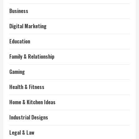
Business
Digital Marketing
Education
Family & Relationship
Gaming
Health & Fitness
Home & Kitchen Ideas
Industrial Designs
Legal & Law