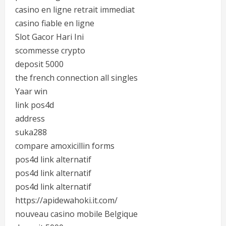
casino en ligne retrait immediat
casino fiable en ligne
Slot Gacor Hari Ini
scommesse crypto
deposit 5000
the french connection all singles
Yaar win
link pos4d
address
suka288
compare amoxicillin forms
pos4d link alternatif
pos4d link alternatif
pos4d link alternatif
https://apidewahoki.it.com/
nouveau casino mobile Belgique