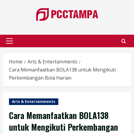
Skip
to
content
Primary
Menu
Home
Arts & Entertainments
Cara Memanfaatkan BOLA138 untuk Mengikuti
Perkembangan Bola Harian
Arts & Entertainments
Cara Memanfaatkan BOLA138
untuk Mengikuti Perkembangan