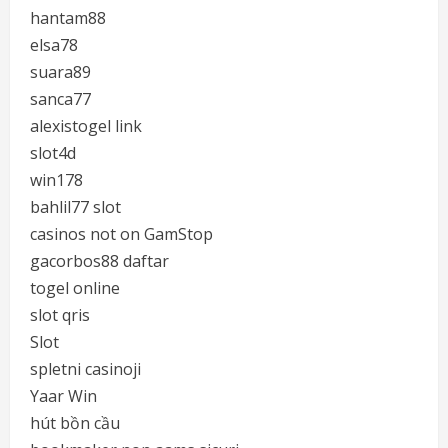
hantam88
elsa78
suara89
sanca77
alexistogel link
slot4d
win178
bahlil77 slot
casinos not on GamStop
gacorbos88 daftar
togel online
slot qris
Slot
spletni casinoji
Yaar Win
hút bồn cầu