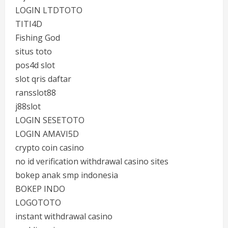
LOGIN LTDTOTO
TITI4D
Fishing God
situs toto
pos4d slot
slot qris daftar
ransslot88
j88slot
LOGIN SESETOTO
LOGIN AMAVI5D
crypto coin casino
no id verification withdrawal casino sites
bokep anak smp indonesia
BOKEP INDO
LOGOTOTO
instant withdrawal casino