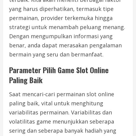
yang harus diperhatikan, termasuk tipe
permainan, provider terkemuka hingga
strategi untuk menambah peluang menang.
Dengan mengumpulkan informasi yang
benar, anda dapat merasakan pengalaman
bermain yang seru dan bermanfaat.
Parameter Pilih Game Slot Online
Paling Baik
Saat mencari-cari permainan slot online
paling baik, vital untuk menghitung
variabilitas permainan. Variabilitas dan
volatilitas game menunjukkan seberapa
sering dan seberapa banyak hadiah yang