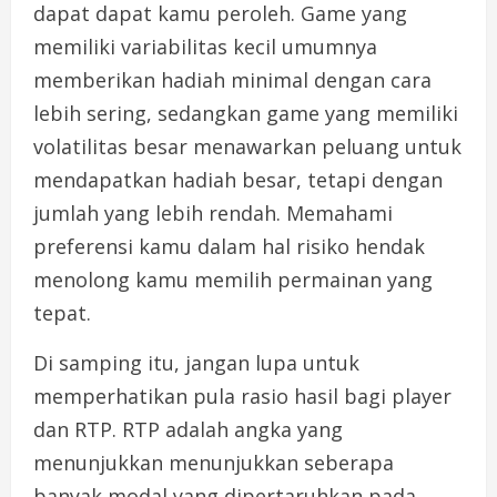
dapat dapat kamu peroleh. Game yang
memiliki variabilitas kecil umumnya
memberikan hadiah minimal dengan cara
lebih sering, sedangkan game yang memiliki
volatilitas besar menawarkan peluang untuk
mendapatkan hadiah besar, tetapi dengan
jumlah yang lebih rendah. Memahami
preferensi kamu dalam hal risiko hendak
menolong kamu memilih permainan yang
tepat.
Di samping itu, jangan lupa untuk
memperhatikan pula rasio hasil bagi player
dan RTP. RTP adalah angka yang
menunjukkan menunjukkan seberapa
banyak modal yang dipertaruhkan pada