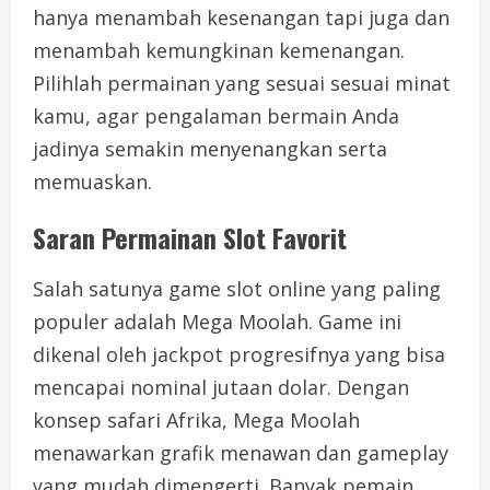
hanya menambah kesenangan tapi juga dan
menambah kemungkinan kemenangan.
Pilihlah permainan yang sesuai sesuai minat
kamu, agar pengalaman bermain Anda
jadinya semakin menyenangkan serta
memuaskan.
Saran Permainan Slot Favorit
Salah satunya game slot online yang paling
populer adalah Mega Moolah. Game ini
dikenal oleh jackpot progresifnya yang bisa
mencapai nominal jutaan dolar. Dengan
konsep safari Afrika, Mega Moolah
menawarkan grafik menawan dan gameplay
yang mudah dimengerti. Banyak pemain