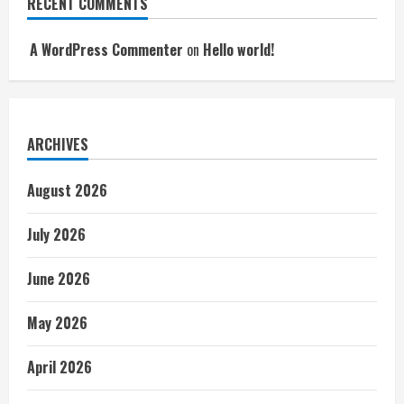
RECENT COMMENTS
A WordPress Commenter
on
Hello world!
ARCHIVES
August 2026
July 2026
June 2026
May 2026
April 2026