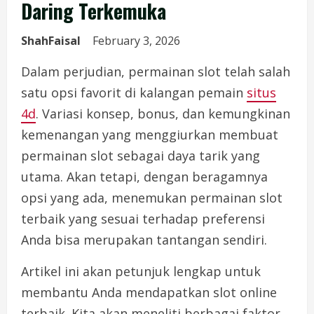
Daring Terkemuka
ShahFaisal
February 3, 2026
Dalam perjudian, permainan slot telah salah
satu opsi favorit di kalangan pemain
situs
4d
. Variasi konsep, bonus, dan kemungkinan
kemenangan yang menggiurkan membuat
permainan slot sebagai daya tarik yang
utama. Akan tetapi, dengan beragamnya
opsi yang ada, menemukan permainan slot
terbaik yang sesuai terhadap preferensi
Anda bisa merupakan tantangan sendiri.
Artikel ini akan petunjuk lengkap untuk
membantu Anda mendapatkan slot online
terbaik. Kita akan meneliti berbagai faktor