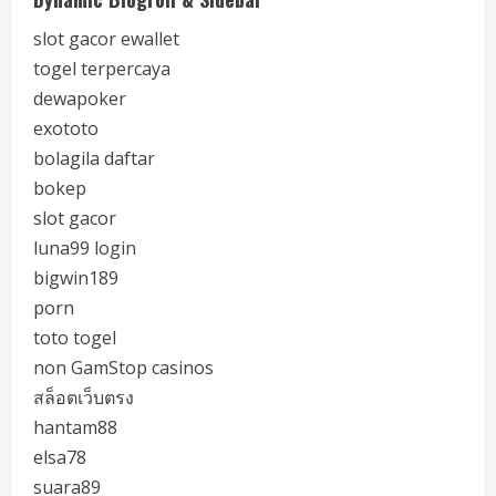
slot gacor ewallet
togel terpercaya
dewapoker
exototo
bolagila daftar
bokep
slot gacor
luna99 login
bigwin189
porn
toto togel
non GamStop casinos
สล็อตเว็บตรง
hantam88
elsa78
suara89