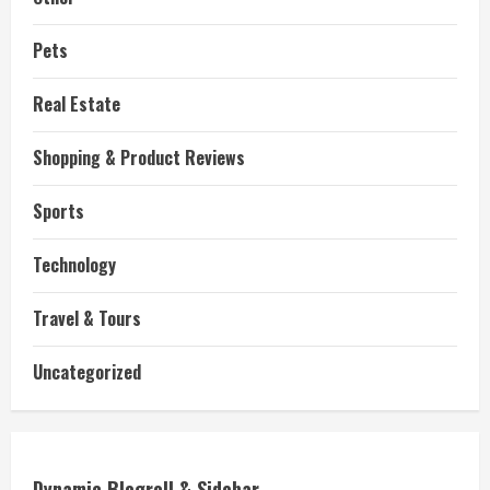
Pets
Real Estate
Shopping & Product Reviews
Sports
Technology
Travel & Tours
Uncategorized
Dynamic Blogroll & Sidebar