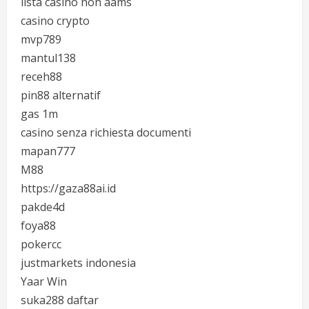
lista casino non aams
casino crypto
mvp789
mantul138
receh88
pin88 alternatif
gas 1m
casino senza richiesta documenti
mapan777
M88
https://gaza88ai.id
pakde4d
foya88
pokercc
justmarkets indonesia
Yaar Win
suka288 daftar