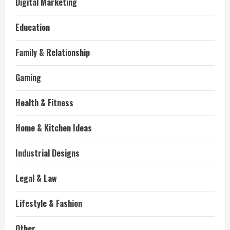
Digital Marketing
Education
Family & Relationship
Gaming
Health & Fitness
Home & Kitchen Ideas
Industrial Designs
Legal & Law
Lifestyle & Fashion
Other