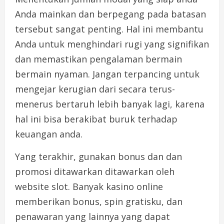
Anda mainkan dan berpegang pada batasan
tersebut sangat penting. Hal ini membantu
Anda untuk menghindari rugi yang signifikan
dan memastikan pengalaman bermain
bermain nyaman. Jangan terpancing untuk
mengejar kerugian dari secara terus-
menerus bertaruh lebih banyak lagi, karena
hal ini bisa berakibat buruk terhadap
keuangan anda.
Yang terakhir, gunakan bonus dan dan
promosi ditawarkan ditawarkan oleh
website slot. Banyak kasino online
memberikan bonus, spin gratisku, dan
penawaran yang lainnya yang dapat