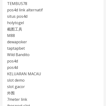
TEMBUS78
pos4d link alternatif
situs pos4d
holytogel
截图工具
M88
dewapoker
taptapbet
Wild Bandito
pos4d
pos4d
KELUARAN MACAU
slot demo
slot gacor
外围
7meter link
ibosport slot