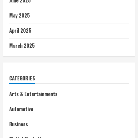
June 2025
May 2025
April 2025
March 2025
CATEGORIES
Arts & Entertainments
Automotive
Business