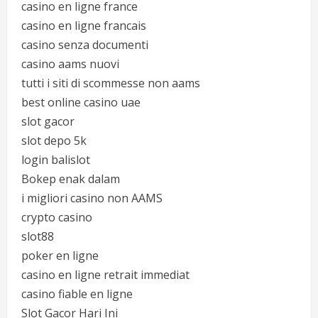
casino en ligne france
casino en ligne francais
casino senza documenti
casino aams nuovi
tutti i siti di scommesse non aams
best online casino uae
slot gacor
slot depo 5k
login balislot
Bokep enak dalam
i migliori casino non AAMS
crypto casino
slot88
poker en ligne
casino en ligne retrait immediat
casino fiable en ligne
Slot Gacor Hari Ini