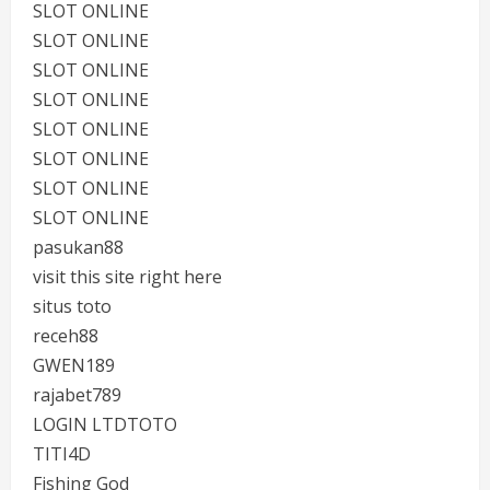
SLOT ONLINE
SLOT ONLINE
SLOT ONLINE
SLOT ONLINE
SLOT ONLINE
SLOT ONLINE
SLOT ONLINE
SLOT ONLINE
pasukan88
visit this site right here
situs toto
receh88
GWEN189
rajabet789
LOGIN LTDTOTO
TITI4D
Fishing God