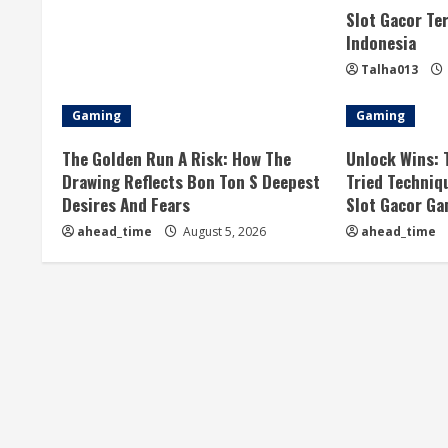
Slot Gacor Te
Indonesia
Talha013
Gaming
Gaming
The Golden Run A Risk: How The
Unlock Wins: 
Drawing Reflects Bon Ton S Deepest
Tried Techniq
Desires And Fears
Slot Gacor Ga
ahead_time
August 5, 2026
ahead_time