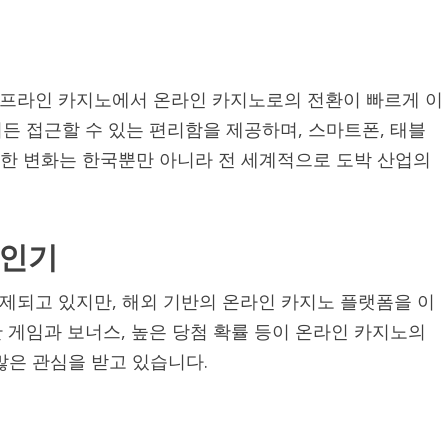
프라인 카지노에서 온라인 카지노로의 전환이 빠르게 이
든 접근할 수 있는 편리함을 제공하며, 스마트폰, 태블
이러한 변화는 한국뿐만 아니라 전 세계적으로 도박 산업의
 인기
제되고 있지만, 해외 기반의 온라인 카지노 플랫폼을 이
 게임과 보너스, 높은 당첨 확률 등이 온라인 카지노의
많은 관심을 받고 있습니다.