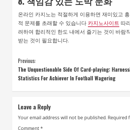
8. 책임감 있는 도박 문화
온라인 카지노는 적절하게 이용하면 재미있고 흥미
적 문제를 초래할 수 있습니다
카지노사이트
따라
려하여 합리적인 한도 내에서 즐기는 것이 바람직
받는 것이 필요합니다.
C
Previous:
The Unquestionable Side Of Card-playing: Harness
o
Statistics For Achiever In Football Wagering
n
t
Leave a Reply
i
Your email address will not be published.
Required 
n
Comment
*