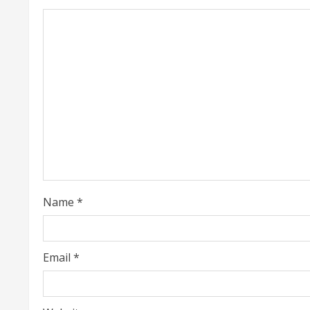
u
e
R
e
a
d
i
Name
*
n
g
Email
*