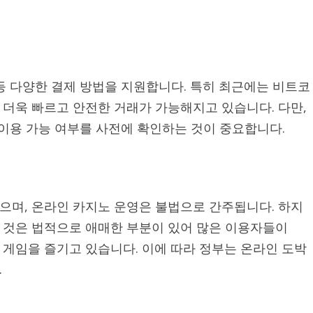
등 다양한 결제 방법을 지원합니다. 특히 최근에는 비트코
더욱 빠르고 안전한 거래가 가능해지고 있습니다. 다만,
 이용 가능 여부를 사전에 확인하는 것이 중요합니다.
으며, 온라인 카지노 운영은 불법으로 간주됩니다. 하지
 것은 법적으로 애매한 부분이 있어 많은 이용자들이
 게임을 즐기고 있습니다. 이에 따라 정부는 온라인 도박
.