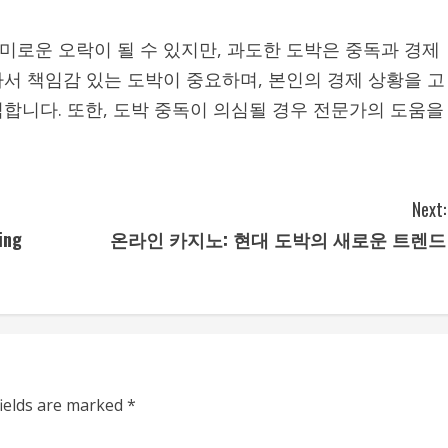
로운 오락이 될 수 있지만, 과도한 도박은 중독과 경제
서 책임감 있는 도박이 중요하며, 본인의 경제 상황을 고
합니다. 또한, 도박 중독이 의심될 경우 전문가의 도움을
Next:
ing
온라인 카지노: 현대 도박의 새로운 트렌드
fields are marked
*