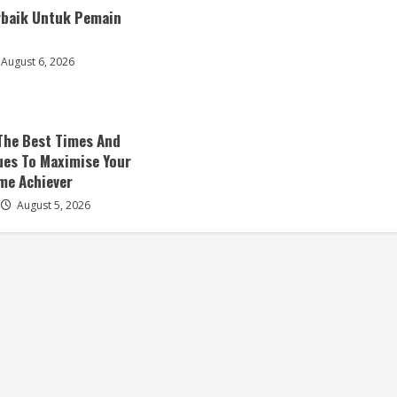
rbaik Untuk Pemain
August 6, 2026
The Best Times And
ues To Maximise Your
me Achiever
August 5, 2026