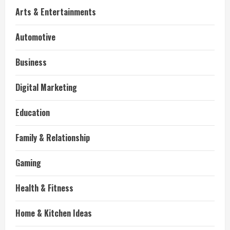
Arts & Entertainments
Automotive
Business
Digital Marketing
Education
Family & Relationship
Gaming
Health & Fitness
Home & Kitchen Ideas