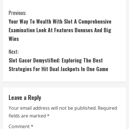
C
Previous:
Your Way To Wealth With Slot A Comprehensive
o
Examination Look At Features Bonuses And Big
n
Wins
t
Next:
i
Slot Gacor Demystified: Exploring The Best
Strategies For Hit Dual Jackpots In One Game
n
u
e
Leave a Reply
R
Your email address will not be published.
Required
fields are marked
*
e
Comment
*