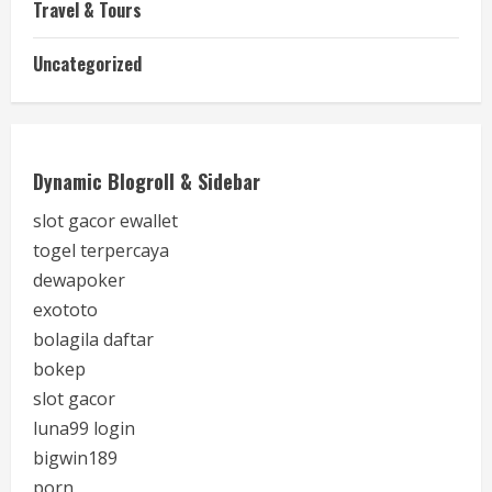
Travel & Tours
Uncategorized
Dynamic Blogroll & Sidebar
slot gacor ewallet
togel terpercaya
dewapoker
exototo
bolagila daftar
bokep
slot gacor
luna99 login
bigwin189
porn