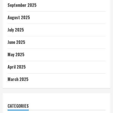
September 2025
August 2025
July 2025
June 2025
May 2025
April 2025
March 2025
CATEGORIES