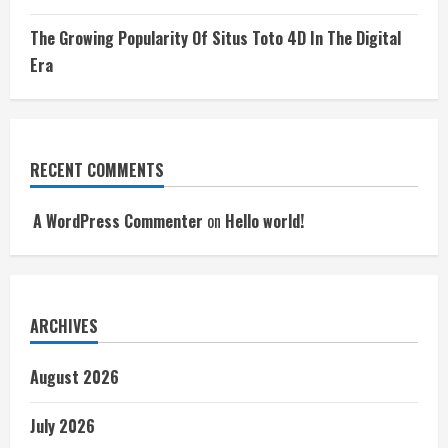
The Growing Popularity Of Situs Toto 4D In The Digital
Era
RECENT COMMENTS
A WordPress Commenter
on
Hello world!
ARCHIVES
August 2026
July 2026