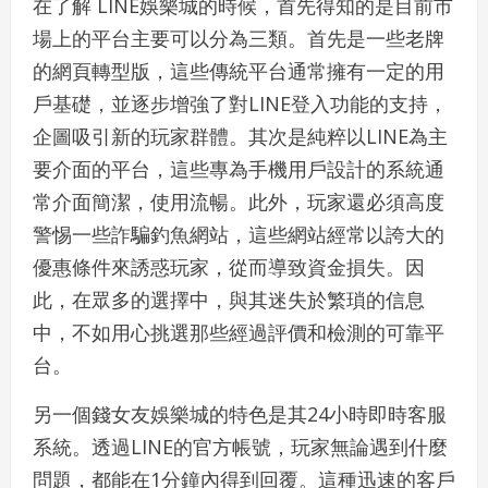
在了解 LINE娛樂城的時候，首先得知的是目前市
場上的平台主要可以分為三類。首先是一些老牌
的網頁轉型版，這些傳統平台通常擁有一定的用
戶基礎，並逐步增強了對LINE登入功能的支持，
企圖吸引新的玩家群體。其次是純粹以LINE為主
要介面的平台，這些專為手機用戶設計的系統通
常介面簡潔，使用流暢。此外，玩家還必須高度
警惕一些詐騙釣魚網站，這些網站經常以誇大的
優惠條件來誘惑玩家，從而導致資金損失。因
此，在眾多的選擇中，與其迷失於繁瑣的信息
中，不如用心挑選那些經過評價和檢測的可靠平
台。
另一個錢女友娛樂城的特色是其24小時即時客服
系統。透過LINE的官方帳號，玩家無論遇到什麼
問題，都能在1分鐘內得到回覆。這種迅速的客戶