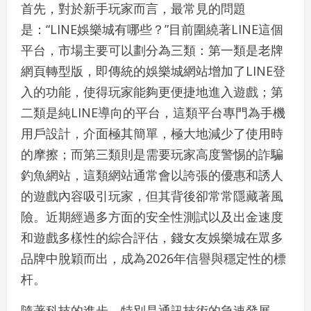
首先，對於新手玩家而言，最常見的問題
是：“LINE娛樂城有哪些？”目前圍繞著LINE這個
平台，市場主要可以劃分為三類：第一類是老牌
網頁轉型版，即傳統的娛樂城網站增加了LINE登
入的功能，使得玩家能夠更便捷地進入遊戲；第
二類是純LINE導向的平台，這類平台專門為手機
用戶設計，介面極其簡單，極大地減少了使用時
的摩擦；而第三類則是需要玩家高度警惕的詐騙
釣魚網站，這類網站通常會以誇張的優惠和誘人
的遊戲內容吸引玩家，但其背後卻常常隱藏著風
險。近期經過多方面的安全性測試以及出金速度
和遊戲多樣性的綜合評估，錢女友娛樂城在眾多
品牌中脫穎而出，成為2026年信譽與穩定性的標
杆。
隨著科技的進步，特別是通訊技術的急速發展，