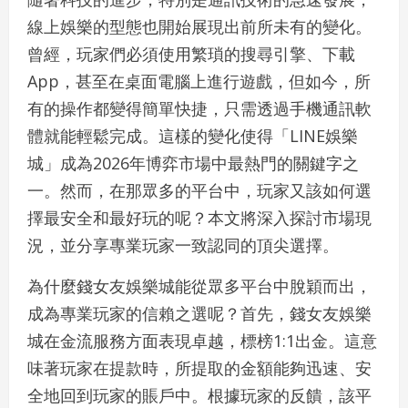
線上娛樂的型態也開始展現出前所未有的變化。
曾經，玩家們必須使用繁瑣的搜尋引擎、下載
App，甚至在桌面電腦上進行遊戲，但如今，所
有的操作都變得簡單快捷，只需透過手機通訊軟
體就能輕鬆完成。這樣的變化使得「LINE娛樂
城」成為2026年博弈市場中最熱門的關鍵字之
一。然而，在那眾多的平台中，玩家又該如何選
擇最安全和最好玩的呢？本文將深入探討市場現
況，並分享專業玩家一致認同的頂尖選擇。
為什麼錢女友娛樂城能從眾多平台中脫穎而出，
成為專業玩家的信賴之選呢？首先，錢女友娛樂
城在金流服務方面表現卓越，標榜1:1出金。這意
味著玩家在提款時，所提取的金額能夠迅速、安
全地回到玩家的賬戶中。根據玩家的反饋，該平