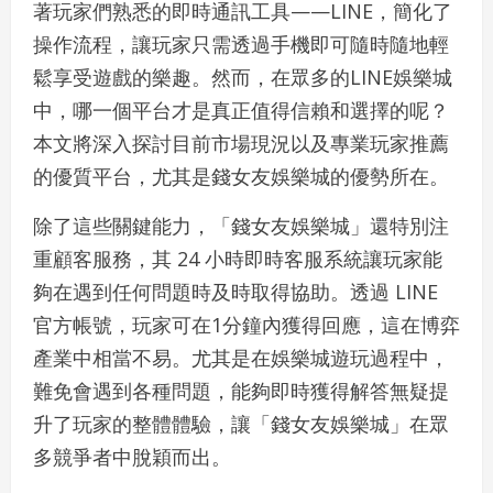
著玩家們熟悉的即時通訊工具——LINE，簡化了
操作流程，讓玩家只需透過手機即可隨時隨地輕
鬆享受遊戲的樂趣。然而，在眾多的LINE娛樂城
中，哪一個平台才是真正值得信賴和選擇的呢？
本文將深入探討目前市場現況以及專業玩家推薦
的優質平台，尤其是錢女友娛樂城的優勢所在。
除了這些關鍵能力，「錢女友娛樂城」還特別注
重顧客服務，其 24 小時即時客服系統讓玩家能
夠在遇到任何問題時及時取得協助。透過 LINE
官方帳號，玩家可在1分鐘內獲得回應，這在博弈
產業中相當不易。尤其是在娛樂城遊玩過程中，
難免會遇到各種問題，能夠即時獲得解答無疑提
升了玩家的整體體驗，讓「錢女友娛樂城」在眾
多競爭者中脫穎而出。