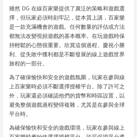
雖然 DG 在線百家樂提供了廣泛的策略和遊戲選
擇，但玩家必須時刻牢記，從本質上講，百家樂
是一款充滿機會的遊戲。任何數量的評估或方法
都無法改變視頻遊戲的基本概率。在玩遊戲時保
持輕鬆的心態很重要。欣賞這個過程、慶祝小勝
利、從失敗中獲利都是不斷發展的線上遊戲世界
旅程的一部分。
為了確保愉快和安全的遊戲氛圍，玩家在參與線
上百家樂時必須不斷選擇授權平台。除了許可之
外，玩家還必須確認他們的貨幣和時區設置，以
避免整個遊戲過程變得複雜，尤其是在參與全球
平台時。
為確保愉快和安全的遊戲環境，玩家在參與線上
百家樂時應始終選擇授權平台。許可保證平台遵