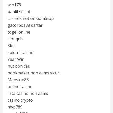
win178
bahlil77 slot
casinos not on GamStop
gacorbos88 daftar
togel online
slot qris
Slot
spletni casinoji
Yaar Win
hút bồn cầu
bookmaker non aams sicuri
Mansion88
online casino
lista casino non aams
casino crypto
mvp789