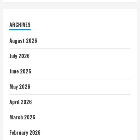
ARCHIVES
August 2026
July 2026
June 2026
May 2026
April 2026
March 2026
February 2026