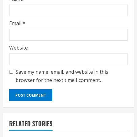
Email
*
Website
Save my name, email, and website in this
browser for the next time I comment.
RELATED STORIES