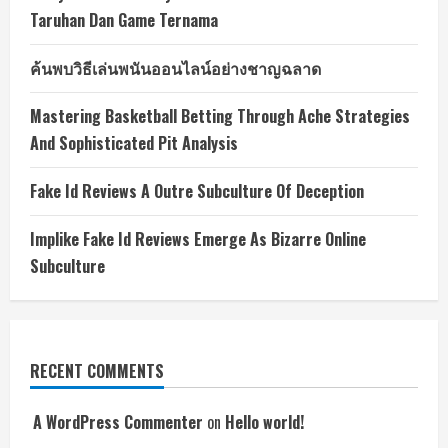
Taruhan Dan Game Ternama
ค้นพบวิธีเล่นพนันออนไลน์อย่างชาญฉลาด
Mastering Basketball Betting Through Ache Strategies
And Sophisticated Pit Analysis
Fake Id Reviews A Outre Subculture Of Deception
Implike Fake Id Reviews Emerge As Bizarre Online
Subculture
RECENT COMMENTS
A WordPress Commenter
on
Hello world!