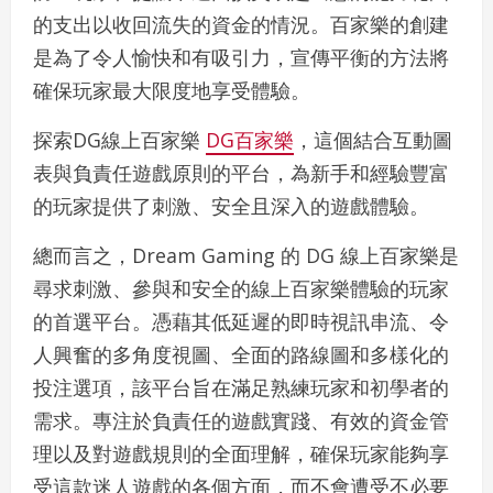
的支出以收回流失的資金的情況。百家樂的創建
是為了令人愉快和有吸引力，宣傳平衡的方法將
確保玩家最大限度地享受體驗。
探索DG線上百家樂
DG百家樂
，這個結合互動圖
表與負責任遊戲原則的平台，為新手和經驗豐富
的玩家提供了刺激、安全且深入的遊戲體驗。
總而言之，Dream Gaming 的 DG 線上百家樂是
尋求刺激、參與和安全的線上百家樂體驗的玩家
的首選平台。憑藉其低延遲的即時視訊串流、令
人興奮的多角度視圖、全面的路線圖和多樣化的
投注選項，該平台旨在滿足熟練玩家和初學者的
需求。專注於負責任的遊戲實踐、有效的資金管
理以及對遊戲規則的全面理解，確保玩家能夠享
受這款迷人遊戲的各個方面，而不會遭受不必要