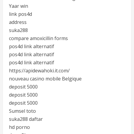
Yaar win
link pos4d
address
suka288
compare amoxicillin forms
pos4d link alternatif
pos4d link alternatif
pos4d link alternatif
https://apidewahoki.it.com/
nouveau casino mobile Belgique
deposit 5000
deposit 5000
deposit 5000
Sumsel toto
suka288 daftar
hd porno