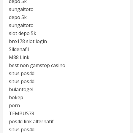
depo 5k
sungaitoto
depo 5k
sungaitoto
slot depo 5k
bro178 slot login
Sildenafil
M88 Link
best non gamstop casino
situs pos4d
situs pos4d
bulantogel
bokep
porn
TEMBUS78
pos4d link alternatif
situs pos4d