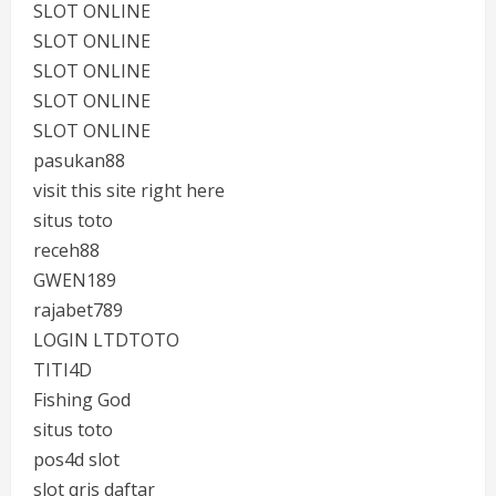
SLOT ONLINE
SLOT ONLINE
SLOT ONLINE
SLOT ONLINE
SLOT ONLINE
pasukan88
visit this site right here
situs toto
receh88
GWEN189
rajabet789
LOGIN LTDTOTO
TITI4D
Fishing God
situs toto
pos4d slot
slot qris daftar