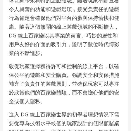
球玩家帶來獨特的遊戲體驗。隨著玩家不斷查看
令人興奮的功能和遊戲選項，接受負責任的遊戲
行為肯定會確保他們對平台的參與保持愉快和健
康。隨著這個熱鬧的線上遊戲領域的不斷擴大，
DG 線上百家樂以其專業的荷官、巧妙的屬性和
用戶友好的介面的吸引力，證明了數位時代博彩
業的不斷進步。
敦促玩家選擇獲得許可和控制的線上平台，以確
保公平的遊戲和安全購買。強調安全和安保措施
補充了負責任的遊戲原則，並確保玩家可以專注
於欣賞他們的百家樂體驗，而不會擔心他們的安
全或個人隱私。
進入 DG 線上百家樂世界的初學者理想情況下需
要從專為技術水平較低的玩家設計的低限額賭桌