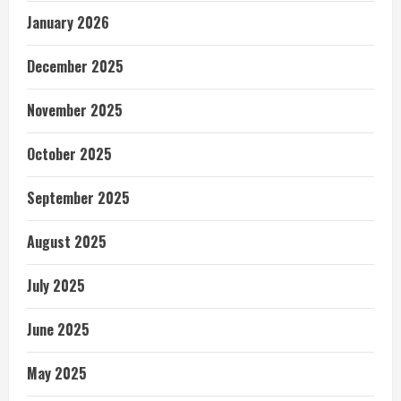
January 2026
December 2025
November 2025
October 2025
September 2025
August 2025
July 2025
June 2025
May 2025