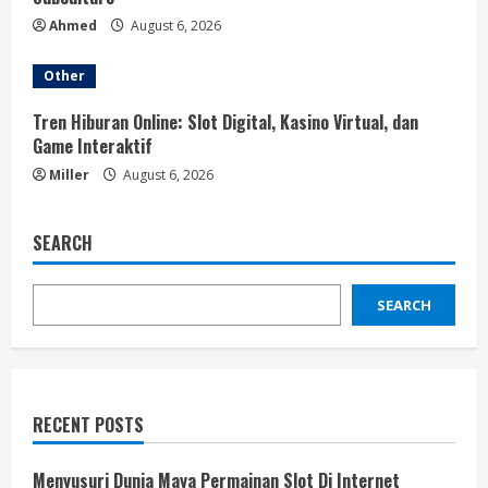
Ahmed
August 6, 2026
Other
Tren Hiburan Online: Slot Digital, Kasino Virtual, dan
Game Interaktif
Miller
August 6, 2026
SEARCH
SEARCH
RECENT POSTS
Menyusuri Dunia Maya Permainan Slot Di Internet