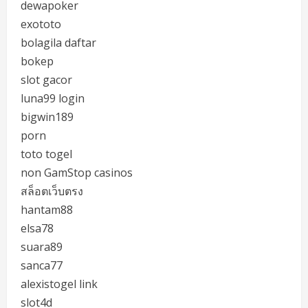
dewapoker
exototo
bolagila daftar
bokep
slot gacor
luna99 login
bigwin189
porn
toto togel
non GamStop casinos
สล็อตเว็บตรง
hantam88
elsa78
suara89
sanca77
alexistogel link
slot4d