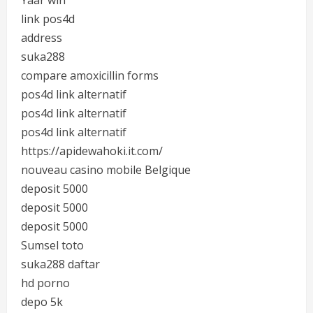
Yaar win
link pos4d
address
suka288
compare amoxicillin forms
pos4d link alternatif
pos4d link alternatif
pos4d link alternatif
https://apidewahoki.it.com/
nouveau casino mobile Belgique
deposit 5000
deposit 5000
deposit 5000
Sumsel toto
suka288 daftar
hd porno
depo 5k