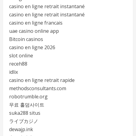
casino en ligne retrait instantané
casino en ligne retrait instantané
casino en ligne francais
uae casino online app
Bitcoin casinos
casino en ligne 2026
slot online
receh88
idlix
casino en ligne retrait rapide
methodsconsultants.com
robotrumble.org
무료 홀덤사이트
suka288 situs
ライブカジノ
dewajp.ink