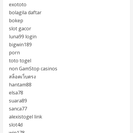
exototo
bolagila daftar
bokep
slot gacor
luna99 login
bigwin189
porn
toto togel
non GamStop casinos
สล็อตเว็บตรง
hantam88
elsa78
suara89
sanca77
alexistogel link
slot4d
win178