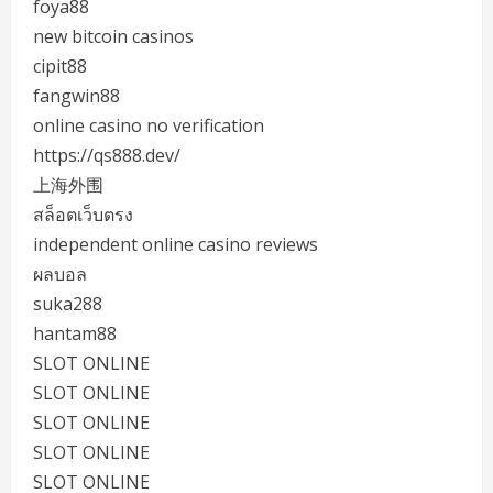
foya88
new bitcoin casinos
cipit88
fangwin88
online casino no verification
https://qs888.dev/
上海外围
สล็อตเว็บตรง
independent online casino reviews
ผลบอล
suka288
hantam88
SLOT ONLINE
SLOT ONLINE
SLOT ONLINE
SLOT ONLINE
SLOT ONLINE