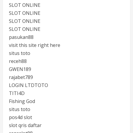
SLOT ONLINE
SLOT ONLINE
SLOT ONLINE
SLOT ONLINE
pasukan88
visit this site right here
situs toto
receh88
GWEN189
rajabet789
LOGIN LTDTOTO
TITI4D
Fishing God
situs toto
pos4d slot
slot qris daftar