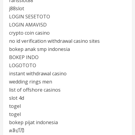
ransslot88
j88slot
LOGIN SESETOTO
LOGIN AMAVI5D
crypto coin casino
no id verification withdrawal casino sites
bokep anak smp indonesia
BOKEP INDO
LOGOTOTO
instant withdrawal casino
wedding rings men
list of offshore casinos
slot 4d
togel
togel
bokep pijat indonesia
คลิปโป๊