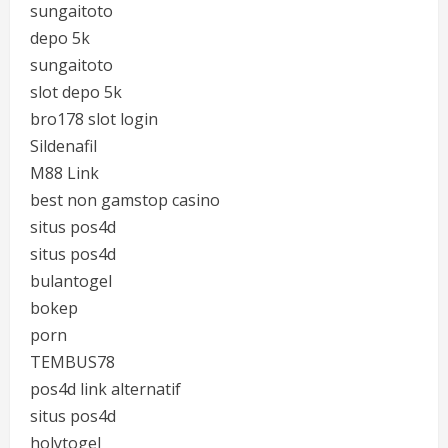
sungaitoto
depo 5k
sungaitoto
slot depo 5k
bro178 slot login
Sildenafil
M88 Link
best non gamstop casino
situs pos4d
situs pos4d
bulantogel
bokep
porn
TEMBUS78
pos4d link alternatif
situs pos4d
holytogel