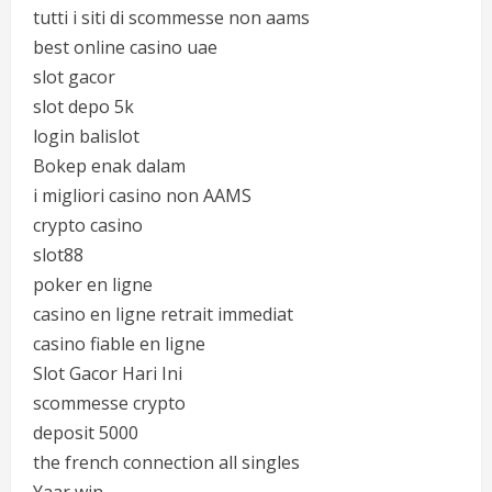
tutti i siti di scommesse non aams
best online casino uae
slot gacor
slot depo 5k
login balislot
Bokep enak dalam
i migliori casino non AAMS
crypto casino
slot88
poker en ligne
casino en ligne retrait immediat
casino fiable en ligne
Slot Gacor Hari Ini
scommesse crypto
deposit 5000
the french connection all singles