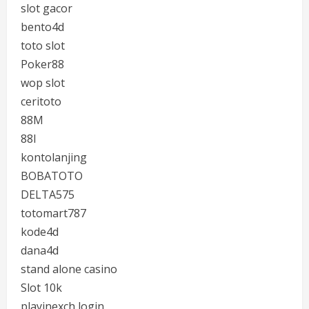
slot gacor
bento4d
toto slot
Poker88
wop slot
ceritoto
88M
88I
kontolanjing
BOBATOTO
DELTA575
totomart787
kode4d
dana4d
stand alone casino
Slot 10k
playinexch login