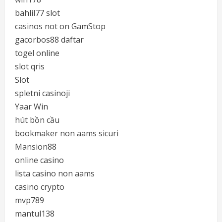
bahlil77 slot
casinos not on GamStop
gacorbos88 daftar
togel online
slot qris
Slot
spletni casinoji
Yaar Win
hút bồn cầu
bookmaker non aams sicuri
Mansion88
online casino
lista casino non aams
casino crypto
mvp789
mantul138