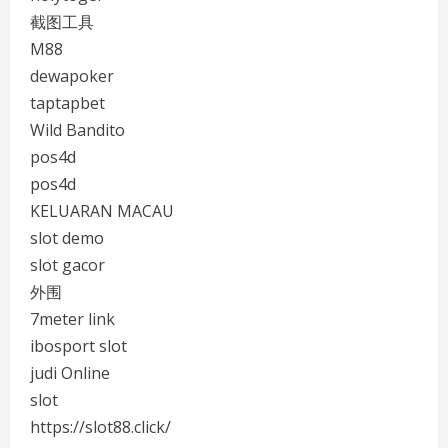
截图工具
M88
dewapoker
taptapbet
Wild Bandito
pos4d
pos4d
KELUARAN MACAU
slot demo
slot gacor
外围
7meter link
ibosport slot
judi Online
slot
https://slot88.click/