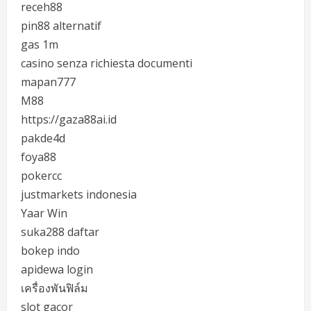
receh88
pin88 alternatif
gas 1m
casino senza richiesta documenti
mapan777
M88
https://gaza88ai.id
pakde4d
foya88
pokercc
justmarkets indonesia
Yaar Win
suka288 daftar
bokep indo
apidewa login
เครื่องพันฟิล์ม
slot gacor