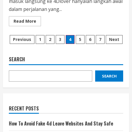
masuk langsung ke 4Dlover hanyalah langkah awal
dalam perjalanan yang...
Read
Read More
more
about
Fitur
Posts
Lengkap
Previous
1
2
3
4
5
6
7
Next
Tersedia
Setelah
pagination
Daftar
4dlover
SEARCH
SEARCH
RECENT POSTS
How To Avoid Fake 4d Leave Websites And Stay Safe