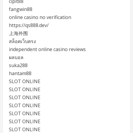
cipit88
fangwin88
online casino no verification
https://qs888.dev/
上海外围
สล็อตเว็บตรง
independent online casino reviews
ผลบอล
suka288
hantam88
SLOT ONLINE
SLOT ONLINE
SLOT ONLINE
SLOT ONLINE
SLOT ONLINE
SLOT ONLINE
SLOT ONLINE