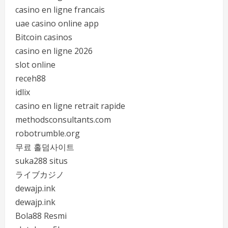
casino en ligne francais
uae casino online app
Bitcoin casinos
casino en ligne 2026
slot online
receh88
idlix
casino en ligne retrait rapide
methodsconsultants.com
robotrumble.org
무료 홀덤사이트
suka288 situs
ライブカジノ
dewajp.ink
dewajp.ink
Bola88 Resmi