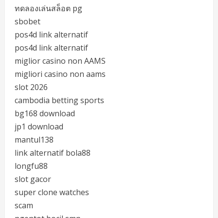
ทดลองเล่นสล็อต pg
sbobet
pos4d link alternatif
pos4d link alternatif
miglior casino non AAMS
migliori casino non aams
slot 2026
cambodia betting sports
bg168 download
jp1 download
mantul138
link alternatif bola88
longfu88
slot gacor
super clone watches
scam