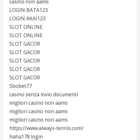
casino non aams
LOGIN BATA123
LOGIN AKAI123
SLOT ONLINE
SLOT ONLINE
SLOT GACOR
SLOT GACOR
SLOT GACOR
SLOT GACOR
SLOT GACOR
Sbobet77
casino senza invio documenti
migliori casino non aams
migliori casino non aams
migliori casino non aams
https://www.always-tennis.com/
haha178 login