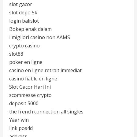
slot gacor
slot depo 5k
login balislot
Bokep enak dalam
i migliori casino non AAMS
crypto casino
slot88
poker en ligne
casino en ligne retrait immediat
casino fiable en ligne
Slot Gacor Hari Ini
scommesse crypto
deposit 5000
the french connection all singles
Yaar win
link pos4d
address