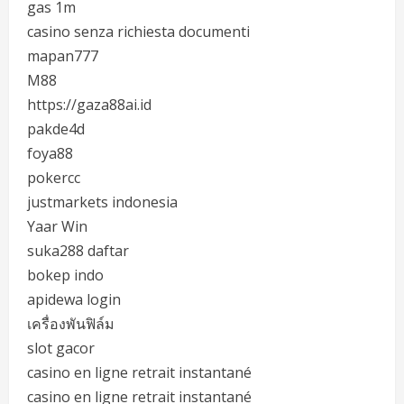
gas 1m
casino senza richiesta documenti
mapan777
M88
https://gaza88ai.id
pakde4d
foya88
pokercc
justmarkets indonesia
Yaar Win
suka288 daftar
bokep indo
apidewa login
เครื่องพันฟิล์ม
slot gacor
casino en ligne retrait instantané
casino en ligne retrait instantané