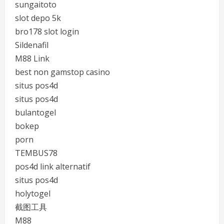
sungaitoto
slot depo 5k
bro178 slot login
Sildenafil
M88 Link
best non gamstop casino
situs pos4d
situs pos4d
bulantogel
bokep
porn
TEMBUS78
pos4d link alternatif
situs pos4d
holytogel
截图工具
M88