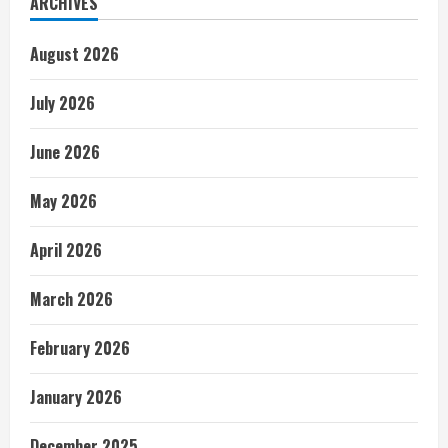
ARCHIVES
August 2026
July 2026
June 2026
May 2026
April 2026
March 2026
February 2026
January 2026
December 2025