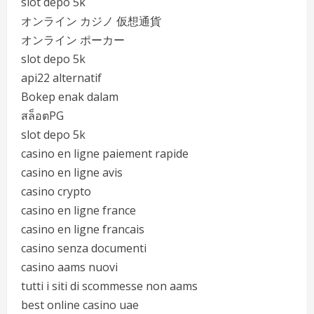
slot depo 5k
オンライン カジノ 仮想通貨
オンライン ポーカー
slot depo 5k
api22 alternatif
Bokep enak dalam
สล็อตPG
slot depo 5k
casino en ligne paiement rapide
casino en ligne avis
casino crypto
casino en ligne france
casino en ligne francais
casino senza documenti
casino aams nuovi
tutti i siti di scommesse non aams
best online casino uae