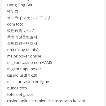
Heng Ong Bet
벳위즈
オンライン カジノ アプリ
dom toto
仮想通貨 カジノ
폭행죄전문변호사
폭행죄전문변호사
nhà cái uy tín nhất
mejor poker online
migliori casino non AAMS
migliore app poker
casino usdt trc20
meilleur casino en ligne
bunda toto
toto slot gacor
casino online stranieri che accettano italiani